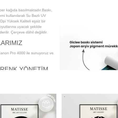
per kağıda basılmaktadır.Baskı,
emi kullanılarak Su Bazlı UV
Dpi Yüksek Kaliteli eşsiz bir
boyutlarına uyacak şekilde
rilir. Çerçeve dâhil değildir.
ARIMIZ
Canon Pro 4000 ile sunuyoruz ve
 RENK YÖNETİM
 doğru ve istenilen baskı
librasyonunun tam ve doğru bir
monitör kullanımını
e düzenli aralıklarla renk
 baskıda en doğru şekilde
 en hassas ve eşsiz renk