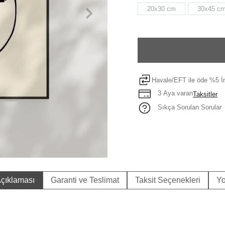
20x30 cm
30x45 c
Havale/EFT ile öde %5 İn
3 Aya varan
Taksitler
Sıkça Sorulan Sorular
çıklaması
Garanti ve Teslimat
Taksit Seçenekleri
Yo