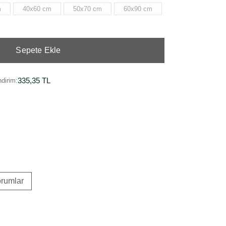
m
40x60 cm
50x70 cm
60x90 cm
Sepete Ekle
335,35 TL
dirim:
rumlar