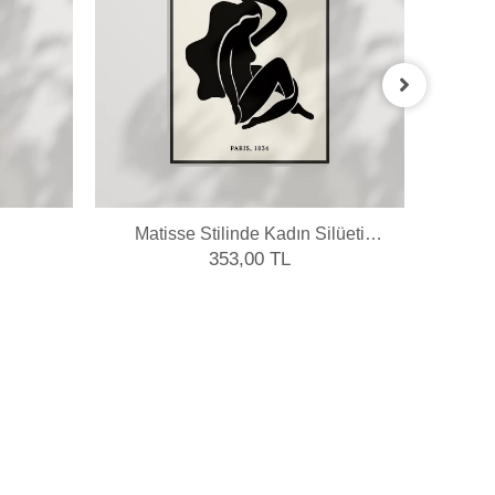
Matisse Stilinde Kadın Silüeti
Mati
Poster
353,00 TL