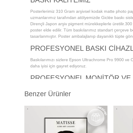
Posterlerimiz 310 Gram arşivsel kodak matte photo pa
uzmanlarımız tarafından atölyemizde Giclée baskı sist
Dirençli Japon arşiv pigment mürekkeplerle üretilir.300 
poster elde edilir. Tüm baskılarımız standart çerçeve 
tasarlanmıştır. Poster ambalajlanıp dayanıklı tüpte gönde
PROFESYONEL BASKI CİHAZL
Baskılarımızı sizlere Epson Ultrachrome Pro 9900 ve 
daha iyisi için gayret ediyoruz.
PROFESYONEL MONİTÖR VE
SİSTEMİ
Benzer Ürünler
Dijital fotoğraf baskı teknolojisi başladığından bu yana
sonuçların alınmasında en önemli konu, ekran renk ka
şekilde yapılmış olmasına bağlıdır. Bu da profesyonel 
gerektirmektedir. Kullanmış olduğumuz Eizo monitörlerd
kalibrasyonu yapılmakta ve ekrandaki fotoğraf renkleri
çıkmaktadır. Ayrıca kullandığımız tüm kağıtlarımız için