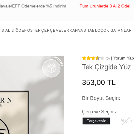
EFT Ödemelerde %5 İndirim
Tüm Ürünlerde 3 Al 2 Öde!
T
3 AL 2 ÖDE
POSTER
ÇERÇEVELER
KANVAS TABLO
ÇOK SATANLAR
| Yorum Yap
(6)
Tek Çizgide Yüz 
353,00 TL
Bir Boyut Seçin:
Çerçeve Seçiniz:
Ahşap
Çerçevesiz