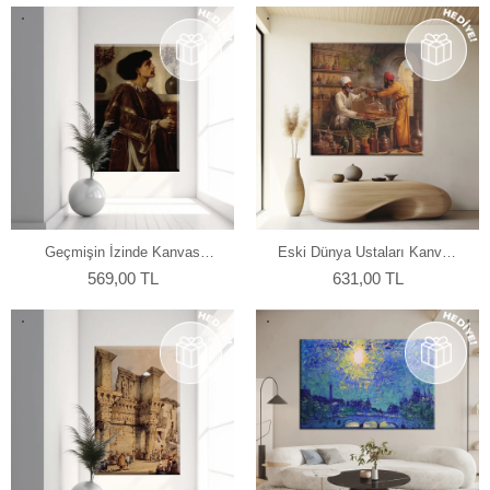
Geçmişin İzinde Kanvas
Eski Dünya Ustaları Kanvas
Tablo
Tablo
569,00 TL
631,00 TL