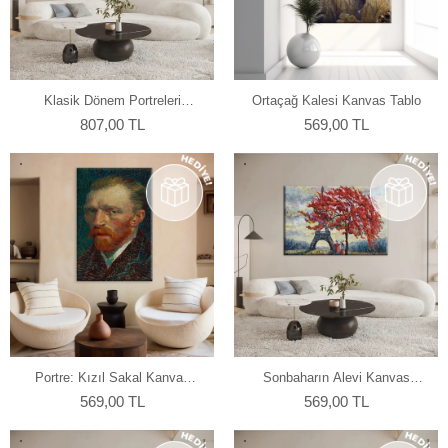
Klasik Dönem Portreleri
Ortaçağ Kalesi Kanvas Tablo
Kanvas Tablo
807,00 TL
569,00 TL
Portre: Kızıl Sakal Kanvas
Sonbaharın Alevi Kanvas
Tablo
Tablo
569,00 TL
569,00 TL