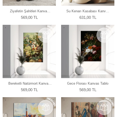
Ziyafetin Şahitleri Kanvas
Su Kenarı Kasabası Kanvas
Tablo
Tablo
569,00 TL
631,00 TL
Bereketli Natürmort Kanvas
Gece Florası Kanvas Tablo
Tablo
569,00 TL
569,00 TL