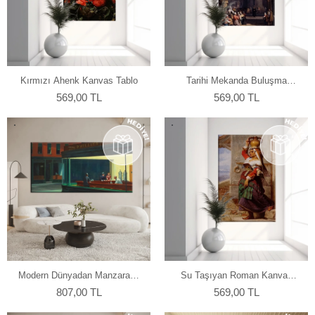
Kırmızı Ahenk Kanvas Tablo
Tarihi Mekanda Buluşma
Kanvas Tablo
569,00 TL
569,00 TL
Modern Dünyadan Manzaralar
Su Taşıyan Roman Kanvas
Kanvas Tablo
Tablo
807,00 TL
569,00 TL