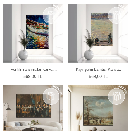
Renkli Yansımalar Kanvas
Kıyı Şehri Esintisi Kanvas
Tablo
Tablo
569,00 TL
569,00 TL