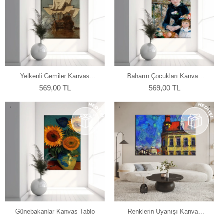
Yelkenli Gemiler Kanvas
Baharın Çocukları Kanvas
Tablo
Tablo
569,00 TL
569,00 TL
Günebakanlar Kanvas Tablo
Renklerin Uyanışı Kanvas