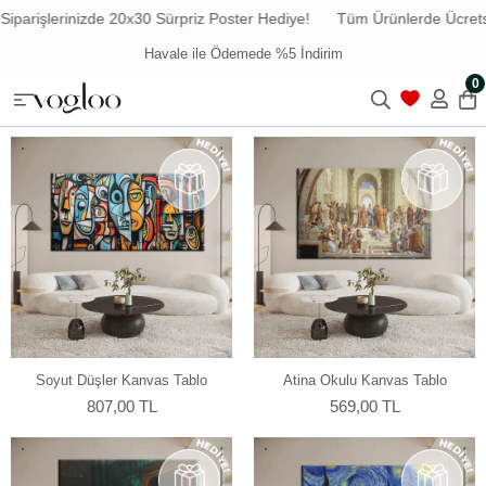
0x30 Sürpriz Poster Hediye!
Tüm Ürünlerde Ücretsiz Kargo
Hava
Havale ile Ödemede %5 İndirim
0
Soyut Düşler Kanvas Tablo
Atina Okulu Kanvas Tablo
807,00 TL
569,00 TL