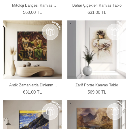
Mitoloji Bahçesi Kanvas
Bahar Çiçekleri Kanvas Tablo
Tablo
569,00 TL
631,00 TL
Antik Zamanlarda Dinlenme
Zarif Portre Kanvas Tablo
Kanvas Tablo
631,00 TL
569,00 TL