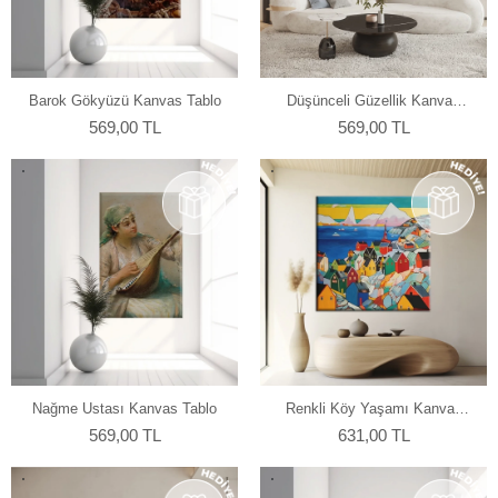
Barok Gökyüzü Kanvas Tablo
Düşünceli Güzellik Kanvas
Tablo
569,00 TL
569,00 TL
Nağme Ustası Kanvas Tablo
Renkli Köy Yaşamı Kanvas
Tablo
569,00 TL
631,00 TL