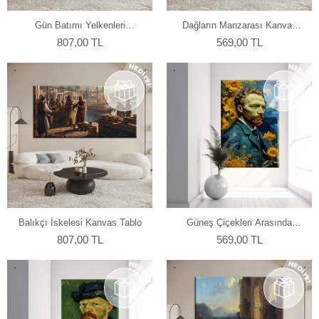
Gün Batımı Yelkenleri
Dağların Manzarası Kanvas
Kanvas Tablo
Tablo
807,00 TL
569,00 TL
Balıkçı İskelesi Kanvas Tablo
Güneş Çiçekleri Arasında
Kanvas Tablo
807,00 TL
569,00 TL