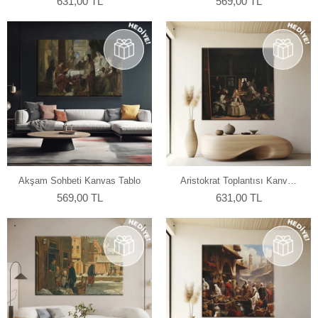
631,00 TL
569,00 TL
Akşam Sohbeti Kanvas Tablo
Aristokrat Toplantısı Kanvas
Tablo
569,00 TL
631,00 TL