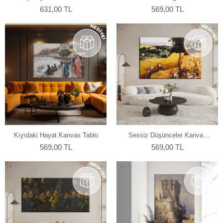
Tablo
631,00 TL
569,00 TL
Kıyıdaki Hayat Kanvas Tablo
Sessiz Düşünceler Kanvas
Tablo
569,00 TL
569,00 TL