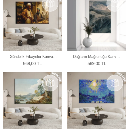
Gündelik Hikayeler Kanvas
Dağların Mağrurluğu Kanvas
Tablo
Tablo
569,00 TL
569,00 TL