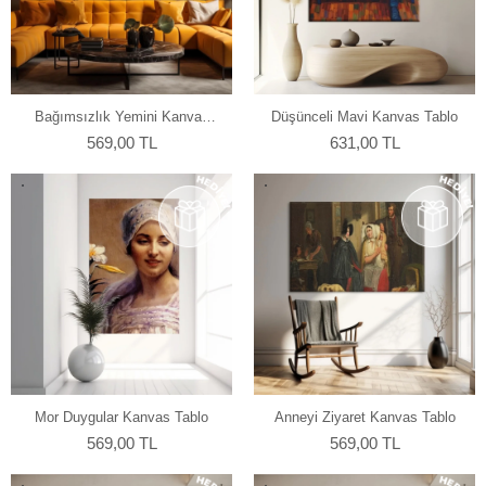
Bağımsızlık Yemini Kanvas
Düşünceli Mavi Kanvas Tablo
Tablo
569,00 TL
631,00 TL
Mor Duygular Kanvas Tablo
Anneyi Ziyaret Kanvas Tablo
569,00 TL
569,00 TL