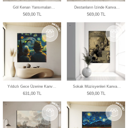
Göl Kenarı Yansımaları
Destanların İzinde Kanvas
Kanvas Tablo
Tablo
569,00 TL
569,00 TL
Yıldızlı Gece Üzerine Kanvas
Sokak Müzisyenleri Kanvas
Tablo
Tablo
631,00 TL
569,00 TL