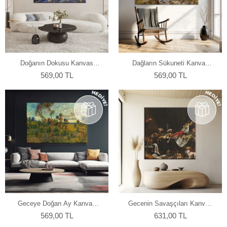
Doğanın Dokusu Kanvas
Dağların Sükuneti Kanvas
Tablo
Tablo
569,00 TL
569,00 TL
Geceye Doğan Ay Kanvas
Gecenin Savaşçıları Kanvas
Tablo
Tablo
569,00 TL
631,00 TL