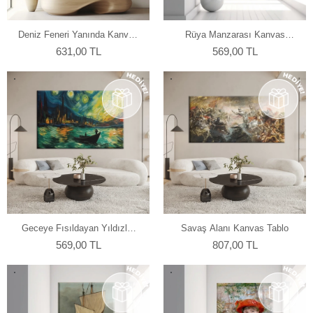
Deniz Feneri Yanında Kanvas
Rüya Manzarası Kanvas
Tablo
Tablo
631,00 TL
569,00 TL
Geceye Fısıldayan Yıldızlar
Savaş Alanı Kanvas Tablo
Kanvas Tablo
569,00 TL
807,00 TL