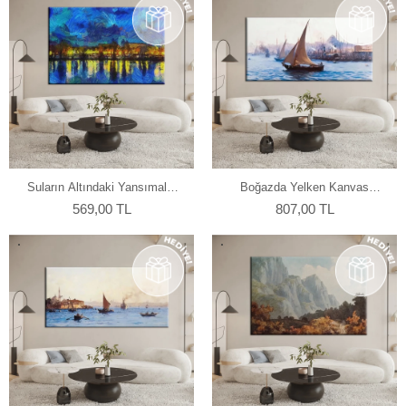
Suların Altındaki Yansımalar
Boğazda Yelken Kanvas
Kanvas Tablo
Tablo
569,00 TL
807,00 TL