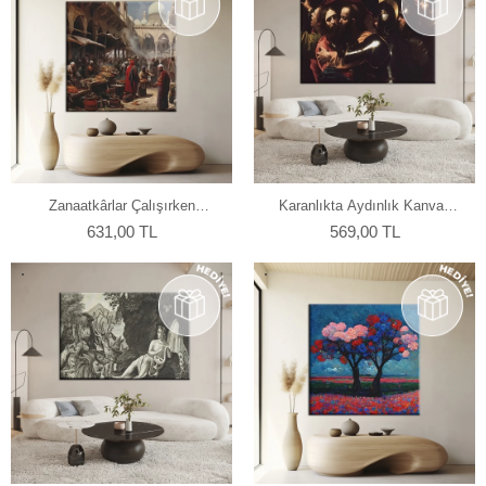
Zanaatkârlar Çalışırken
Karanlıkta Aydınlık Kanvas
Kanvas Tablo
Tablo
631,00 TL
569,00 TL