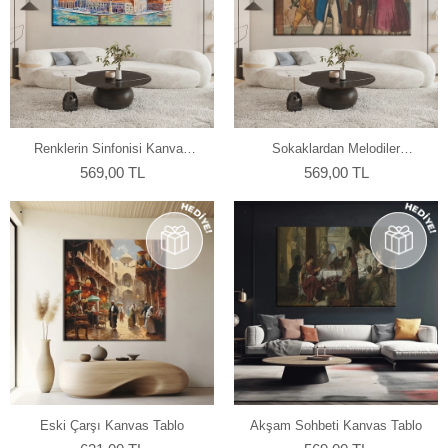
Renklerin Sinfonisi Kanvas
Sokaklardan Melodiler
Tablo
Kanvas Tablo
569,00 TL
569,00 TL
Eski Çarşı Kanvas Tablo
Akşam Sohbeti Kanvas Tablo