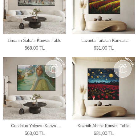
Limanın Sabahı Kanvas Tablo
Lavanta Tarlaları Kanvas
Tablo
569,00 TL
631,00 TL
Gondolun Yolcusu Kanvas
Kozmik Ahenk Kanvas Tablo
Tablo
569,00 TL
631,00 TL