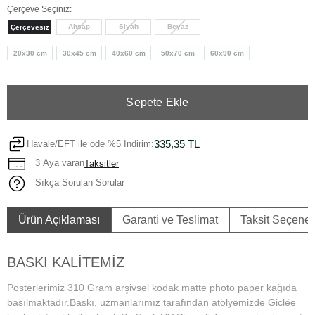
Çerçeve Seçiniz:
Ahşap
Siyah
Beyaz
Çerçevesiz
20x30 cm
30x45 cm
40x60 cm
50x70 cm
60x90 cm
Sepete Ekle
335,35 TL
Havale/EFT ile öde %5 İndirim:
3 Aya varan
Taksitler
Sıkça Sorulan Sorular
Ürün Açıklaması
Garanti ve Teslimat
Taksit Seçenek
BASKI KALİTEMİZ
Posterlerimiz 310 Gram arşivsel kodak matte photo paper kağıda
basılmaktadır.Baskı, uzmanlarımız tarafından atölyemizde Giclée