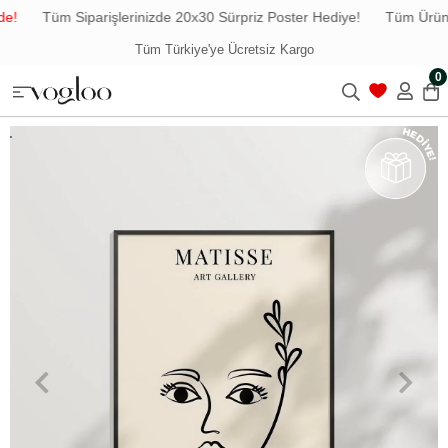
e!
Tüm Siparişlerinizde 20x30 Sürpriz Poster Hediye!
Tüm Ürünle
Tüm Türkiye'ye Ücretsiz Kargo
0