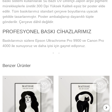
baskı sistemi kullanılarak Su Bazlı UV Dirençli Japon arşiv pigment
mürekkeplerle üretilir.300 Dpi Yüksek Kaliteli eşsiz bir poster elde
edilir. Tüm baskılarımız standart çerçeve boyutlarına uyacak
şekilde tasarlanmıştır. Poster ambalajlanıp dayanıklı tüpte
gönderilir. Çerçeve dâhil değildir.
PROFESYONEL BASKI CİHAZLARIMIZ
Baskılarımızı sizlere Epson Ultrachrome Pro 9900 ve Canon Pro
4000 ile sunuyoruz ve daha iyisi için gayret ediyoruz.
PROFESYONEL MONİTÖR VE RENK
YÖNETİM SİSTEMİ
Benzer Ürünler
Dijital fotoğraf baskı teknolojisi başladığından bu yana doğru ve
istenilen baskı sonuçların alınmasında en önemli konu, ekran renk
kalibrasyonunun tam ve doğru bir şekilde yapılmış olmasına
bağlıdır. Bu da profesyonel monitör kullanımını gerektirmektedir.
Kullanmış olduğumuz Eizo monitörlerde düzenli aralıklarla renk
kalibrasyonu yapılmakta ve ekrandaki fotoğraf renkleri baskıda en
doğru şekilde çıkmaktadır. Ayrıca kullandığımız tüm kağıtlarımız için
en hassas ve eşsiz renk profillerini atölyemizde kendimiz