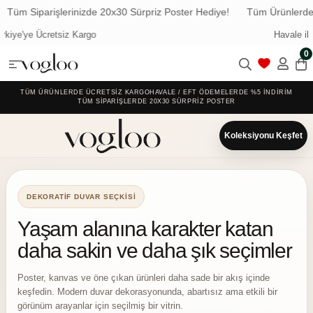
Siparişlerinizde 20x30 Sürpriz Poster Hediye!
Tüm Ürünlerde Ücret
Havale ile Ödemede %5 İndirim
0
TÜM ÜRÜNLERDE ÜCRETSIZ KARGO
HAVALE / EFT ÖDEMELERDE %5 İNDIRIM
TÜM SIPARIŞLERDE 20X30 SÜRPRIZ POSTER
Koleksiyonu Keşfet
DEKORATIF DUVAR SEÇKISI
Yaşam alanına karakter katan
daha sakin ve daha şık seçimler
Poster, kanvas ve öne çıkan ürünleri daha sade bir akış içinde
keşfedin. Modern duvar dekorasyonunda, abartısız ama etkili bir
görünüm arayanlar için seçilmiş bir vitrin.