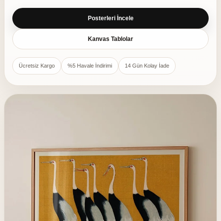
Posterleri İncele
Kanvas Tablolar
Ücretsiz Kargo
%5 Havale İndirimi
14 Gün Kolay İade