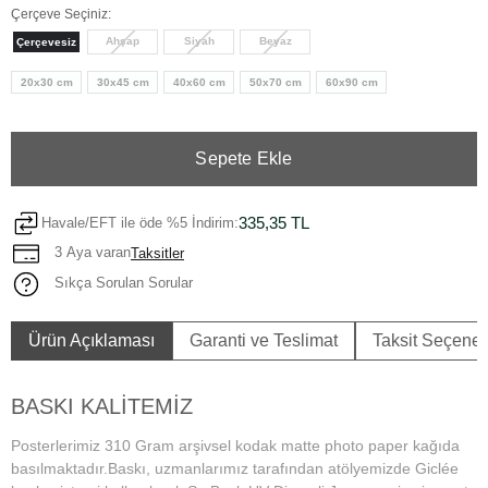
Çerçeve Seçiniz:
Ahşap
Siyah
Beyaz
Çerçevesiz
20x30 cm
30x45 cm
40x60 cm
50x70 cm
60x90 cm
Sepete Ekle
335,35 TL
Havale/EFT ile öde %5 İndirim:
3 Aya varan
Taksitler
Sıkça Sorulan Sorular
Ürün Açıklaması
Garanti ve Teslimat
Taksit Seçenek
BASKI KALİTEMİZ
Posterlerimiz 310 Gram arşivsel kodak matte photo paper kağıda
basılmaktadır.Baskı, uzmanlarımız tarafından atölyemizde Giclée