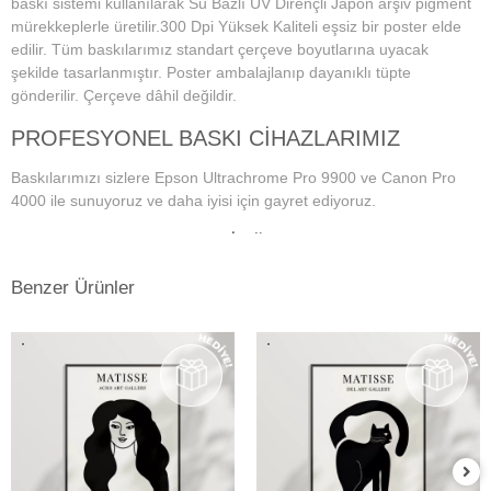
baskı sistemi kullanılarak Su Bazlı UV Dirençli Japon arşiv pigment
mürekkeplerle üretilir.300 Dpi Yüksek Kaliteli eşsiz bir poster elde
edilir. Tüm baskılarımız standart çerçeve boyutlarına uyacak
şekilde tasarlanmıştır. Poster ambalajlanıp dayanıklı tüpte
gönderilir. Çerçeve dâhil değildir.
PROFESYONEL BASKI CİHAZLARIMIZ
Baskılarımızı sizlere Epson Ultrachrome Pro 9900 ve Canon Pro
4000 ile sunuyoruz ve daha iyisi için gayret ediyoruz.
PROFESYONEL MONİTÖR VE RENK
YÖNETİM SİSTEMİ
Benzer Ürünler
Dijital fotoğraf baskı teknolojisi başladığından bu yana doğru ve
istenilen baskı sonuçların alınmasında en önemli konu, ekran renk
kalibrasyonunun tam ve doğru bir şekilde yapılmış olmasına
bağlıdır. Bu da profesyonel monitör kullanımını gerektirmektedir.
Kullanmış olduğumuz Eizo monitörlerde düzenli aralıklarla renk
kalibrasyonu yapılmakta ve ekrandaki fotoğraf renkleri baskıda en
doğru şekilde çıkmaktadır. Ayrıca kullandığımız tüm kağıtlarımız için
en hassas ve eşsiz renk profillerini atölyemizde kendimiz