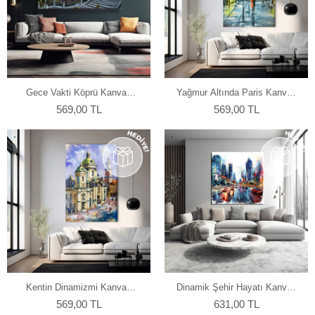
Gece Vakti Köprü Kanvas
Yağmur Altında Paris Kanvas
Tablo
Tablo
569,00 TL
569,00 TL
Kentin Dinamizmi Kanvas
Dinamik Şehir Hayatı Kanvas
Tablo
Tablo
569,00 TL
631,00 TL