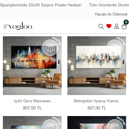
0 Sürpriz Poster Hediye!
Tüm Ürünlerde Ücretsiz Kargo
Havale/
Tüm Türkiye'ye Ücretsiz Kargo
0
Işıklı Gece Manzarası
Metropolün Uyanışı Kanvas
Kanvas Tablo
Tablo
807,00 TL
807,00 TL