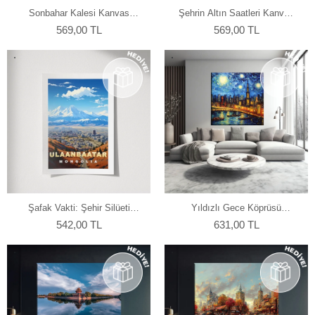
Sonbahar Kalesi Kanvas
Şehrin Altın Saatleri Kanvas
Tablo
Tablo
569,00 TL
569,00 TL
Şafak Vakti: Şehir Silüeti
Yıldızlı Gece Köprüsü
Kanvas Tablo
Kanvas Tablo
542,00 TL
631,00 TL