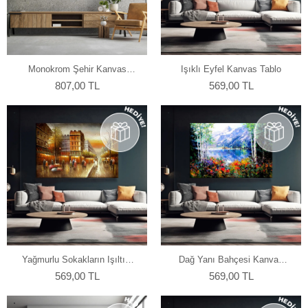
Monokrom Şehir Kanvas
Işıklı Eyfel Kanvas Tablo
Tablo
807,00 TL
569,00 TL
Yağmurlu Sokakların Işıltısı
Dağ Yanı Bahçesi Kanvas
Kanvas Tablo
Tablo
569,00 TL
569,00 TL