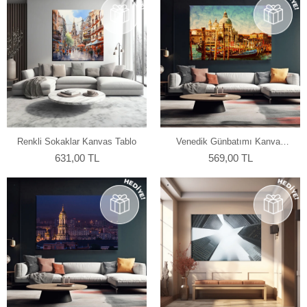
Renkli Sokaklar Kanvas Tablo
Venedik Günbatımı Kanvas
Tablo
631,00 TL
569,00 TL