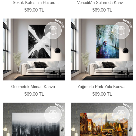
Sokak Kafesinin Huzuru
Venedik'in Sularında Kanvas
Kanvas Tablo
Tablo
569,00 TL
569,00 TL
Geometrik Mimari Kanvas
Yağmurlu Park Yolu Kanvas
Tablo
Tablo
569,00 TL
569,00 TL