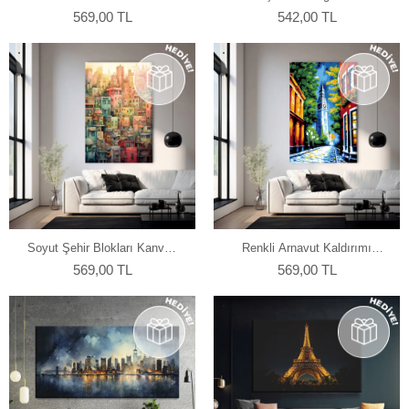
Kanvas Tablo
Tablo
569,00 TL
542,00 TL
Soyut Şehir Blokları Kanvas
Renkli Arnavut Kaldırımı
Tablo
Kanvas Tablo
569,00 TL
569,00 TL