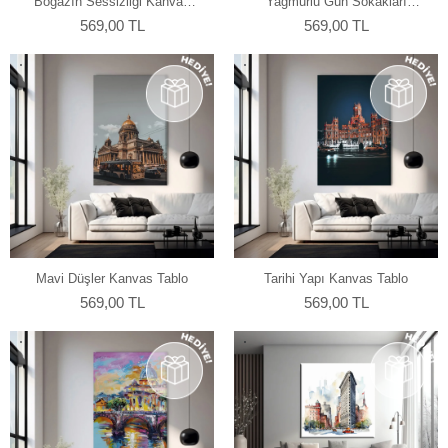
Boğazın Sessizliği Kanvas
Yağmurlu Gün Sokakları
Tablo
Kanvas Tablo
569,00 TL
569,00 TL
Mavi Düşler Kanvas Tablo
Tarihi Yapı Kanvas Tablo
569,00 TL
569,00 TL