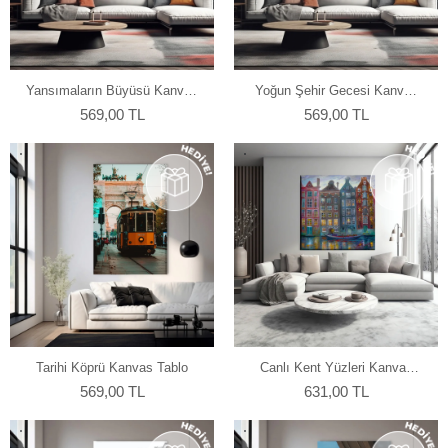
Yansımaların Büyüsü Kanvas
Yoğun Şehir Gecesi Kanvas
Tablo
Tablo
569,00 TL
569,00 TL
Tarihi Köprü Kanvas Tablo
Canlı Kent Yüzleri Kanvas
Tablo
569,00 TL
631,00 TL