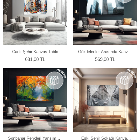
Canlı Şehir Kanvas Tablo
Gökdelenler Arasında Kanvas
Tablo
631,00 TL
569,00 TL
Sonbahar Renkleri Yansıması
Eski Şehir Sokağı Kanvas