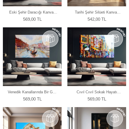
Eski Şehir Daracığı Kanvas
Tarihi Şehir Silüeti Kanvas
Tablo
Tablo
569,00 TL
542,00 TL
Venedik Kanallarında Bir Gün
Cıvıl Cıvıl Sokak Hayatı
Kanvas Tablo
Kanvas Tablo
569,00 TL
569,00 TL