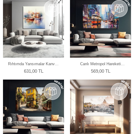
Rıhtımda Yansımalar Kanvas
Canlı Metropol Hareketi
Tablo
Kanvas Tablo
631,00 TL
569,00 TL