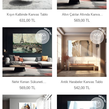
Kışın Kalbinde Kanvas Tablo
Altın Çatılar Altında Kanvas
Tablo
631,00 TL
569,00 TL
Nehir Kenarı Sükuneti
Antik Harabeler Kanvas Tablo
Kanvas Tablo
569,00 TL
542,00 TL