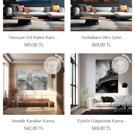
Yansıyan Göl Kalesi Kanvas
Sonbaharın Altın Şehri
Tablo
Kanvas Tablo
569,00 TL
569,00 TL
Venedik Kanalları Kanvas
Eyfel'in Gölgesinde Kanvas
Tablo
Tablo
542,00 TL
569,00 TL