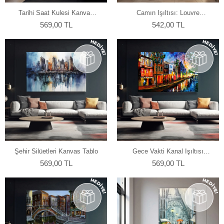
Tarihi Saat Kulesi Kanvas
Camın Işıltısı: Louvre
Tablo
Piramidi Kanvas Tablo
569,00 TL
542,00 TL
Şehir Silüetleri Kanvas Tablo
Gece Vakti Kanal Işıltısı
Kanvas Tablo
569,00 TL
569,00 TL