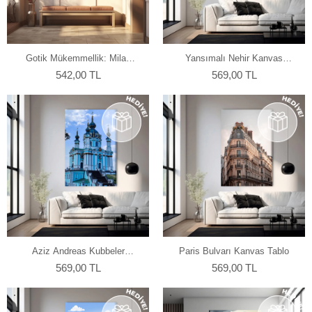
Gotik Mükemmellik: Milan
Yansımalı Nehir Kanvas
Katedrali Kanvas Tablo
Tablo
542,00 TL
569,00 TL
Aziz Andreas Kubbeler
Paris Bulvarı Kanvas Tablo
Kanvas Tablo
569,00 TL
569,00 TL