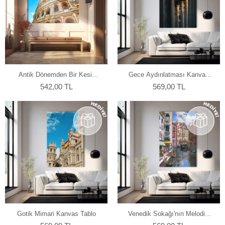
Antik Dönemden Bir Kesit
Gece Aydınlatması Kanvas
Kanvas Tablo
Tablo
542,00 TL
569,00 TL
Gotik Mimari Kanvas Tablo
Venedik Sokağı'nın Melodisi
Kanvas Tablo