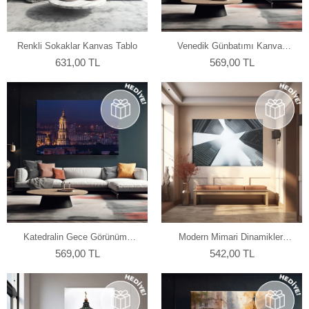
Renkli Sokaklar Kanvas Tablo
Venedik Günbatımı Kanvas
Tablo
631,00 TL
569,00 TL
Katedralin Gece Görünümü
Modern Mimari Dinamikleri
Kanvas Tablo
Kanvas Tablo
569,00 TL
542,00 TL