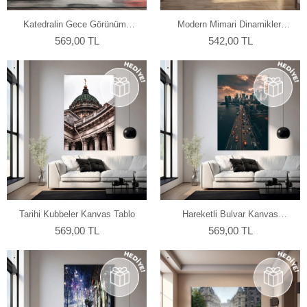
Katedralin Gece Görünümü
Modern Mimari Dinamikleri
Kanvas Tablo
Kanvas Tablo
569,00 TL
542,00 TL
Tarihi Kubbeler Kanvas Tablo
Hareketli Bulvar Kanvas
Tablo
569,00 TL
569,00 TL