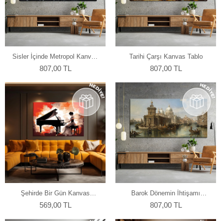
Sisler İçinde Metropol Kanvas
Tarihi Çarşı Kanvas Tablo
Tablo
807,00 TL
807,00 TL
Şehirde Bir Gün Kanvas
Barok Dönemin İhtişamı
Tablo
Kanvas Tablo
569,00 TL
807,00 TL