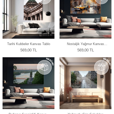
Tarihi Kubbeler Kanvas Tablo
Nostaljik Yağmur Kanvas
Tablo
569,00 TL
569,00 TL