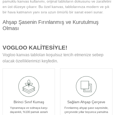
pamuklu kanvas kullanımı, orijinal tabloların dokusunu ve zarafetini
en üst düzeye çıkarır. Bu özel kanvas, tablolarınıza modern ve şık
bir hava katmanın yanı sıra uzun ömürlü bir sanat eseri sunar.
Ahşap Şasenin Fırınlanmış ve Kurutulmuş
Olması
Tablolarımızın zamanla deformasyon, bükülme veya yamulma gibi
sorunlarla karşılaşmamasını sağlar. Her bir tablomuz, sağlam
VOGLOO KALİTESİYLE!
ahşap şase sayesinde uzun yıllar boyunca ilk günkü formunu korur.
Vogloo kanvas tabloları koşulsuz tercih etmenize sebep
Yüksek Çözünürlüklü Baskılarımız
olacak özelliklerimizi keşfedin.
Modern teknolojiye sahip özel makineler kullanılarak üretilir. Bu
sayede tablolarımız ömür boyu solmama garantisi sunar. Ayrıca,
baskı sonrası uyguladığımız özel yüzey koruyucu ile tablolar,
canlılıklarını her zaman korur ve duvarlarınızı güzelleştirir.
Kenar Baskısıyla Tablolarımızın Kenar Kısımları
Birinci Sınıf Kumaş
Sağlam Ahşap Çerçeve
Resmin dokusu ve renklerinin zarif bir şekilde devam ettiği özel bir
tasarıma sahiptir. Bu detay, tablolarımızı ek çerçeve ihtiyacı
Yıpranmaya ve solmaya karşı
Fırınlanmış ahşap şase sayesinde,
dayanıklı, %100 pamuk astarlı
çerçevede yıllar boyunca yamulma
olmadan asılabilir kılar, böylece sanat eserleriniz odanızın