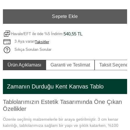
Sepete Ekle
540,55 TL
Havale/EFT ile öde %5 İndirim:
3 Aya varan
Taksitler
Sıkça Sorulan Sorular
Ürün Açıklaması
Garanti ve Teslimat
Taksit Seçenek
Zamanın Durduğu Kent Kanvas Tablo
Tablolarımızın Estetik Tasarımında Öne Çıkan
Özellikler
Özenle seçilmiş malzemelerle bir araya getirilmiştir. 3 cm kenar
kalınlığı, tablolarımıza sağlam bir yapı ve şıklık katarken, %100