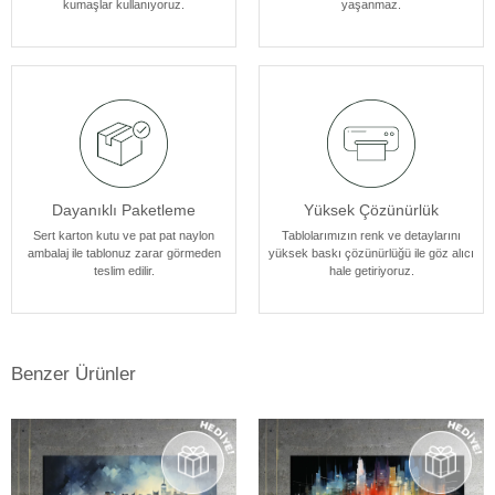
kumaşlar kullanıyoruz.
yaşanmaz.
atmosferine mükemmel bir şekilde uyum sağlar. Her bir tablomuz,
sanatseverlere özel bir estetik deneyim sunmak için özenle
tasarlanmıştır.
Dayanıklı Paketleme
Yüksek Çözünürlük
Sert karton kutu ve pat pat naylon
Tablolarımızın renk ve detaylarını
ambalaj ile tablonuz zarar görmeden
yüksek baskı çözünürlüğü ile göz alıcı
teslim edilir.
hale getiriyoruz.
Benzer Ürünler