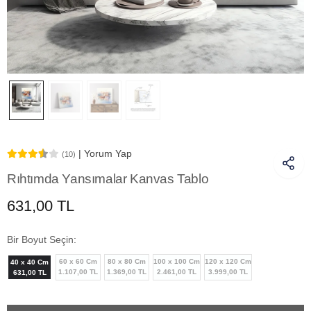
| Yorum Yap
(10)
Rıhtımda Yansımalar Kanvas Tablo
631,00 TL
Bir Boyut Seçin:
60 x 60 Cm
80 x 80 Cm
100 x 100 Cm
120 x 120 Cm
40 x 40 Cm
1.107,00 TL
1.369,00 TL
2.461,00 TL
3.999,00 TL
631,00 TL