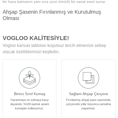
bir hava katmanın yanı sıra uzun ömürlü bir sanat eseri sunar.
Ahşap Şasenin Fırınlanmış ve Kurutulmuş
Olması
Tablolarımızın zamanla deformasyon, bükülme veya yamulma gibi
sorunlarla karşılaşmamasını sağlar. Her bir tablomuz, sağlam
VOGLOO KALİTESİYLE!
ahşap şase sayesinde uzun yıllar boyunca ilk günkü formunu korur.
Vogloo kanvas tabloları koşulsuz tercih etmenize sebep
Yüksek Çözünürlüklü Baskılarımız
olacak özelliklerimizi keşfedin.
Modern teknolojiye sahip özel makineler kullanılarak üretilir. Bu
sayede tablolarımız ömür boyu solmama garantisi sunar. Ayrıca,
baskı sonrası uyguladığımız özel yüzey koruyucu ile tablolar,
canlılıklarını her zaman korur ve duvarlarınızı güzelleştirir.
Kenar Baskısıyla Tablolarımızın Kenar Kısımları
Birinci Sınıf Kumaş
Sağlam Ahşap Çerçeve
Resmin dokusu ve renklerinin zarif bir şekilde devam ettiği özel bir
tasarıma sahiptir. Bu detay, tablolarımızı ek çerçeve ihtiyacı
Yıpranmaya ve solmaya karşı
Fırınlanmış ahşap şase sayesinde,
dayanıklı, %100 pamuk astarlı
çerçevede yıllar boyunca yamulma
olmadan asılabilir kılar, böylece sanat eserleriniz odanızın
kumaşlar kullanıyoruz.
yaşanmaz.
atmosferine mükemmel bir şekilde uyum sağlar. Her bir tablomuz,
sanatseverlere özel bir estetik deneyim sunmak için özenle