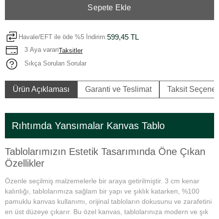
Sepete Ekle
599,45 TL
Havale/EFT ile öde %5 İndirim:
3 Aya varan
Taksitler
Sıkça Sorulan Sorular
Ürün Açıklaması
Garanti ve Teslimat
Taksit Seçenek
Rıhtımda Yansımalar Kanvas Tablo
Tablolarımızın Estetik Tasarımında Öne Çıkan
Özellikler
Özenle seçilmiş malzemelerle bir araya getirilmiştir. 3 cm kenar
kalınlığı, tablolarımıza sağlam bir yapı ve şıklık katarken, %100
pamuklu kanvas kullanımı, orijinal tabloların dokusunu ve zarafetini
en üst düzeye çıkarır. Bu özel kanvas, tablolarınıza modern ve şık