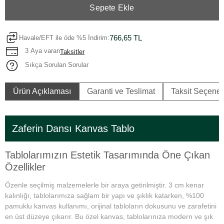
Sepete Ekle
766,65 TL
Havale/EFT ile öde %5 İndirim:
3 Aya varan
Taksitler
Sıkça Sorulan Sorular
Ürün Açıklaması
Garanti ve Teslimat
Taksit Seçenek
Zaferin Dansı Kanvas Tablo
Tablolarımızın Estetik Tasarımında Öne Çıkan
Özellikler
Özenle seçilmiş malzemelerle bir araya getirilmiştir. 3 cm kenar
kalınlığı, tablolarımıza sağlam bir yapı ve şıklık katarken, %100
pamuklu kanvas kullanımı, orijinal tabloların dokusunu ve zarafetini
en üst düzeye çıkarır. Bu özel kanvas, tablolarınıza modern ve şık