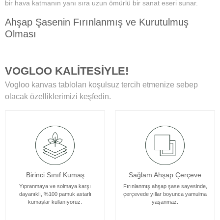
bir hava katmanın yanı sıra uzun ömürlü bir sanat eseri sunar.
Ahşap Şasenin Fırınlanmış ve Kurutulmuş
Olması
Tablolarımızın zamanla deformasyon, bükülme veya yamulma gibi
sorunlarla karşılaşmamasını sağlar. Her bir tablomuz, sağlam
VOGLOO KALİTESİYLE!
ahşap şase sayesinde uzun yıllar boyunca ilk günkü formunu korur.
Vogloo kanvas tabloları koşulsuz tercih etmenize sebep
Yüksek Çözünürlüklü Baskılarımız
olacak özelliklerimizi keşfedin.
Modern teknolojiye sahip özel makineler kullanılarak üretilir. Bu
sayede tablolarımız ömür boyu solmama garantisi sunar. Ayrıca,
baskı sonrası uyguladığımız özel yüzey koruyucu ile tablolar,
canlılıklarını her zaman korur ve duvarlarınızı güzelleştirir.
Kenar Baskısıyla Tablolarımızın Kenar Kısımları
Birinci Sınıf Kumaş
Sağlam Ahşap Çerçeve
Resmin dokusu ve renklerinin zarif bir şekilde devam ettiği özel bir
tasarıma sahiptir. Bu detay, tablolarımızı ek çerçeve ihtiyacı
Yıpranmaya ve solmaya karşı
Fırınlanmış ahşap şase sayesinde,
dayanıklı, %100 pamuk astarlı
çerçevede yıllar boyunca yamulma
olmadan asılabilir kılar, böylece sanat eserleriniz odanızın
kumaşlar kullanıyoruz.
yaşanmaz.
atmosferine mükemmel bir şekilde uyum sağlar. Her bir tablomuz,
sanatseverlere özel bir estetik deneyim sunmak için özenle