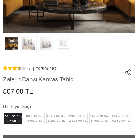
| Yorum Yap
(7)
Zaferin Dansı Kanvas Tablo
807,00 TL
Bir Boyut Seçin:
80 x 40 Cm
100 x 50 Cm
120 x 60 Cm
140 x 70 Cm
160 x 80 Cm
60 x 30 Cm
999,00 TL
1.292,00 TL
2.229,00 TL
2.768,00 TL
4.595,00 TL
807,00 TL