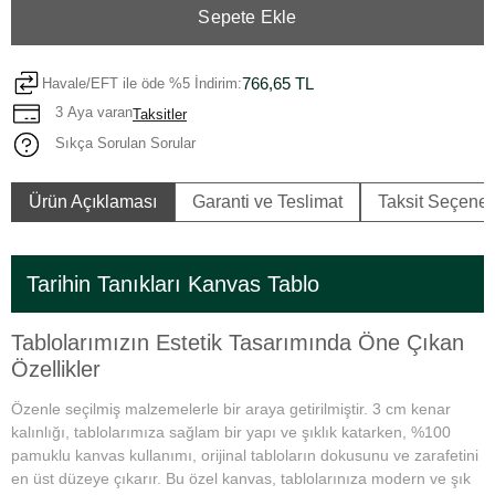
Sepete Ekle
766,65 TL
Havale/EFT ile öde %5 İndirim:
3 Aya varan
Taksitler
Sıkça Sorulan Sorular
Ürün Açıklaması
Garanti ve Teslimat
Taksit Seçenek
Tarihin Tanıkları Kanvas Tablo
Tablolarımızın Estetik Tasarımında Öne Çıkan
Özellikler
Özenle seçilmiş malzemelerle bir araya getirilmiştir. 3 cm kenar
kalınlığı, tablolarımıza sağlam bir yapı ve şıklık katarken, %100
pamuklu kanvas kullanımı, orijinal tabloların dokusunu ve zarafetini
en üst düzeye çıkarır. Bu özel kanvas, tablolarınıza modern ve şık