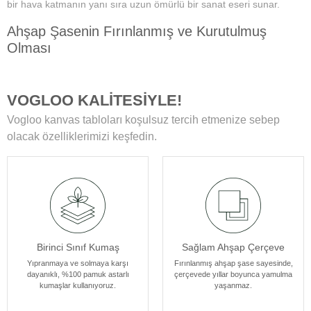
bir hava katmanın yanı sıra uzun ömürlü bir sanat eseri sunar.
Ahşap Şasenin Fırınlanmış ve Kurutulmuş
Olması
Tablolarımızın zamanla deformasyon, bükülme veya yamulma gibi
sorunlarla karşılaşmamasını sağlar. Her bir tablomuz, sağlam
VOGLOO KALİTESİYLE!
ahşap şase sayesinde uzun yıllar boyunca ilk günkü formunu korur.
Vogloo kanvas tabloları koşulsuz tercih etmenize sebep
Yüksek Çözünürlüklü Baskılarımız
olacak özelliklerimizi keşfedin.
Modern teknolojiye sahip özel makineler kullanılarak üretilir. Bu
sayede tablolarımız ömür boyu solmama garantisi sunar. Ayrıca,
baskı sonrası uyguladığımız özel yüzey koruyucu ile tablolar,
canlılıklarını her zaman korur ve duvarlarınızı güzelleştirir.
Kenar Baskısıyla Tablolarımızın Kenar Kısımları
Birinci Sınıf Kumaş
Sağlam Ahşap Çerçeve
Resmin dokusu ve renklerinin zarif bir şekilde devam ettiği özel bir
tasarıma sahiptir. Bu detay, tablolarımızı ek çerçeve ihtiyacı
Yıpranmaya ve solmaya karşı
Fırınlanmış ahşap şase sayesinde,
dayanıklı, %100 pamuk astarlı
çerçevede yıllar boyunca yamulma
olmadan asılabilir kılar, böylece sanat eserleriniz odanızın
kumaşlar kullanıyoruz.
yaşanmaz.
atmosferine mükemmel bir şekilde uyum sağlar. Her bir tablomuz,
sanatseverlere özel bir estetik deneyim sunmak için özenle