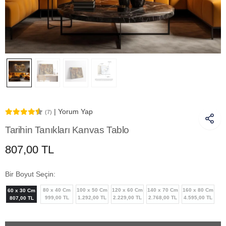
| Yorum Yap
(7)
Tarihin Tanıkları Kanvas Tablo
807,00 TL
Bir Boyut Seçin:
80 x 40 Cm
100 x 50 Cm
120 x 60 Cm
140 x 70 Cm
160 x 80 Cm
60 x 30 Cm
999,00 TL
1.292,00 TL
2.229,00 TL
2.768,00 TL
4.595,00 TL
807,00 TL