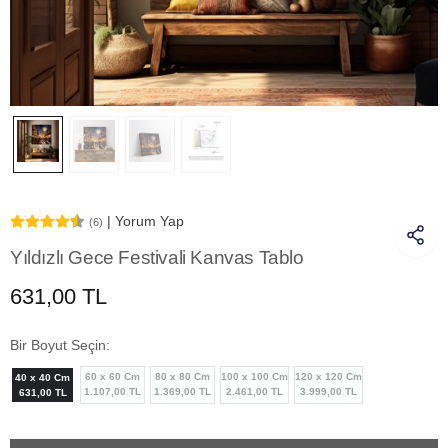
| Yorum Yap
(6)
Yıldızlı Gece Festivali Kanvas Tablo
631,00 TL
Bir Boyut Seçin:
60 x 60 Cm
80 x 80 Cm
100 x 100 Cm
120 x 120 Cm
40 x 40 Cm
1.107,00 TL
1.369,00 TL
2.461,00 TL
3.999,00 TL
631,00 TL