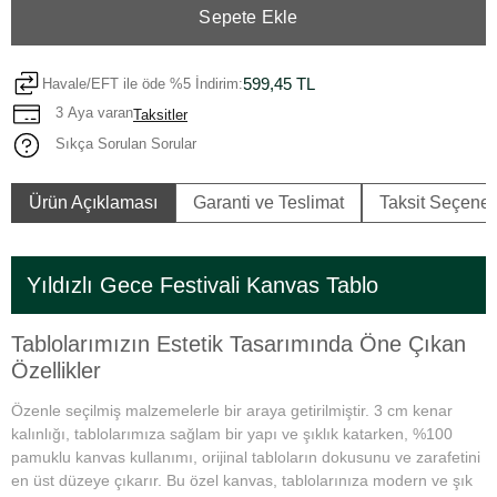
Sepete Ekle
599,45 TL
Havale/EFT ile öde %5 İndirim:
3 Aya varan
Taksitler
Sıkça Sorulan Sorular
Ürün Açıklaması
Garanti ve Teslimat
Taksit Seçenek
Yıldızlı Gece Festivali Kanvas Tablo
Tablolarımızın Estetik Tasarımında Öne Çıkan
Özellikler
Özenle seçilmiş malzemelerle bir araya getirilmiştir. 3 cm kenar
kalınlığı, tablolarımıza sağlam bir yapı ve şıklık katarken, %100
pamuklu kanvas kullanımı, orijinal tabloların dokusunu ve zarafetini
en üst düzeye çıkarır. Bu özel kanvas, tablolarınıza modern ve şık