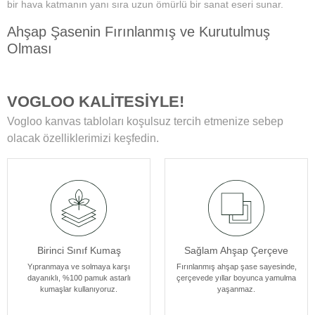
bir hava katmanın yanı sıra uzun ömürlü bir sanat eseri sunar.
Ahşap Şasenin Fırınlanmış ve Kurutulmuş
Olması
Tablolarımızın zamanla deformasyon, bükülme veya yamulma gibi
sorunlarla karşılaşmamasını sağlar. Her bir tablomuz, sağlam
VOGLOO KALİTESİYLE!
ahşap şase sayesinde uzun yıllar boyunca ilk günkü formunu korur.
Vogloo kanvas tabloları koşulsuz tercih etmenize sebep
Yüksek Çözünürlüklü Baskılarımız
olacak özelliklerimizi keşfedin.
Modern teknolojiye sahip özel makineler kullanılarak üretilir. Bu
sayede tablolarımız ömür boyu solmama garantisi sunar. Ayrıca,
baskı sonrası uyguladığımız özel yüzey koruyucu ile tablolar,
canlılıklarını her zaman korur ve duvarlarınızı güzelleştirir.
Kenar Baskısıyla Tablolarımızın Kenar Kısımları
Birinci Sınıf Kumaş
Sağlam Ahşap Çerçeve
Resmin dokusu ve renklerinin zarif bir şekilde devam ettiği özel bir
tasarıma sahiptir. Bu detay, tablolarımızı ek çerçeve ihtiyacı
Yıpranmaya ve solmaya karşı
Fırınlanmış ahşap şase sayesinde,
dayanıklı, %100 pamuk astarlı
çerçevede yıllar boyunca yamulma
olmadan asılabilir kılar, böylece sanat eserleriniz odanızın
kumaşlar kullanıyoruz.
yaşanmaz.
atmosferine mükemmel bir şekilde uyum sağlar. Her bir tablomuz,
sanatseverlere özel bir estetik deneyim sunmak için özenle