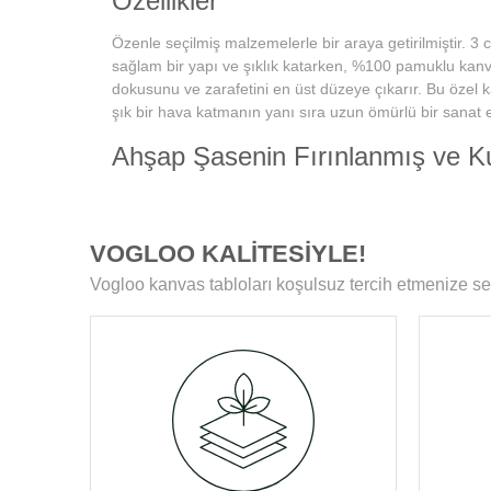
Özellikler
Özenle seçilmiş malzemelerle bir araya getirilmiştir. 3 
sağlam bir yapı ve şıklık katarken, %100 pamuklu kanvas
dokusunu ve zarafetini en üst düzeye çıkarır. Bu özel 
şık bir hava katmanın yanı sıra uzun ömürlü bir sanat e
Ahşap Şasenin Fırınlanmış ve K
Tablolarımızın zamanla deformasyon, bükülme veya ya
karşılaşmamasını sağlar. Her bir tablomuz, sağlam ahş
boyunca ilk günkü formunu korur.
VOGLOO KALİTESİYLE!
Yüksek Çözünürlüklü Baskılarım
Vogloo kanvas tabloları koşulsuz tercih etmenize se
Modern teknolojiye sahip özel makineler kullanılarak üre
ömür boyu solmama garantisi sunar. Ayrıca, baskı son
koruyucu ile tablolar, canlılıklarını her zaman korur ve d
Kenar Baskısıyla Tablolarımızın 
Resmin dokusu ve renklerinin zarif bir şekilde devam ett
Bu detay, tablolarımızı ek çerçeve ihtiyacı olmadan asıla