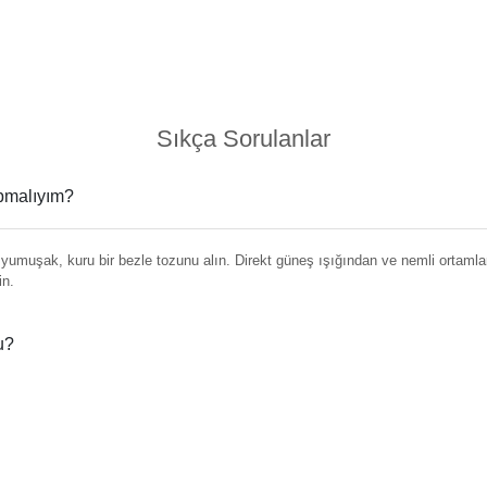
Sıkça Sorulanlar
apmalıyım?
umuşak, kuru bir bezle tozunu alın. Direkt güneş ışığından ve nemli ortamlar
in.
u?