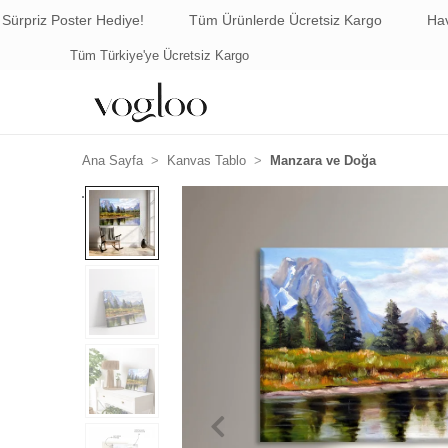
r Hediye!
Tüm Ürünlerde Ücretsiz Kargo
Havale/EFT Ödem
argo
Havale ile Ödemede %5 İndirim
Ana Sayfa
Kanvas Tablo
Manzara ve Doğa