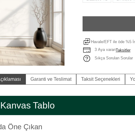
Havale/EFT ile öde %5 İn
3 Aya varan
Taksitler
Sıkça Sorulan Sorular
çıklaması
Garanti ve Teslimat
Taksit Seçenekleri
Yo
 Kanvas Tablo
nda Öne Çıkan