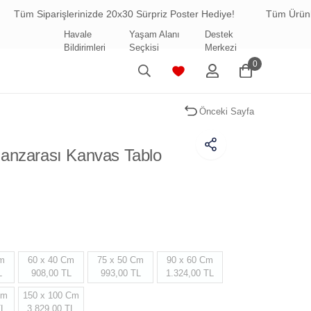
şlerinizde 20x30 Sürpriz Poster Hediye!
Tüm Ürünlerde Ücretsi
Havale
Yaşam Alanı
Destek
Bildirimleri
Seçkisi
Merkezi
0
Önceki Sayfa
anzarası Kanvas Tablo
Cm
60 x 40 Cm
75 x 50 Cm
90 x 60 Cm
L
908,00 TL
993,00 TL
1.324,00 TL
Cm
150 x 100 Cm
TL
3.829,00 TL