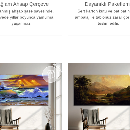
ğlam Ahşap Çerçeve
Dayanıklı Paketlem
 uyum sağlar. Her bir tablomuz,
enle tasarlanmıştır.
lanmış ahşap şase sayesinde,
Sert karton kutu ve pat pat 
vede yıllar boyunca yamulma
ambalaj ile tablonuz zarar g
yaşanmaz.
teslim edilir.