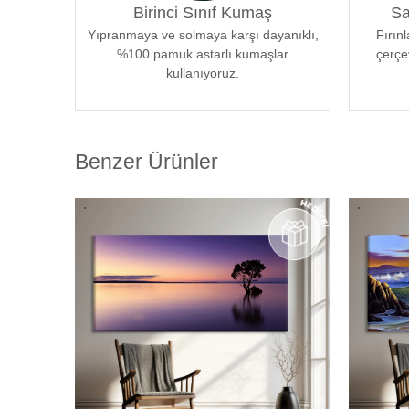
Birinci Sınıf Kumaş
Sa
eserleriniz odanızın atmosferine mükemmel bir şekilde
Yıpranmaya ve solmaya karşı dayanıklı,
sanatseverlere özel bir estetik deneyim sunmak için öz
Fırın
%100 pamuk astarlı kumaşlar
çerçe
kullanıyoruz.
Benzer Ürünler