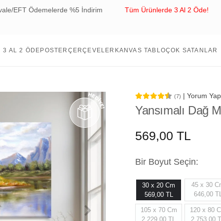
elerde %5 İndirim
Tüm Ürünlerde 3 Al 2 Öde!
Tüm Sipari
3 AL 2 ÖDE
POSTER
ÇERÇEVELER
KANVAS TABLO
ÇOK SATANLAR
| Yorum Yap
(7)
Yansımalı Dağ M
569,00 TL
Bir Boyut Seçin:
45 x 30 
30 x 20 Cm
646,00 T
569,00 TL
105 x 70 Cm
120 x 80 
2.229,00 TL
2.753,00 