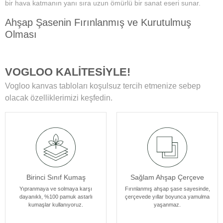
bir hava katmanın yanı sıra uzun ömürlü bir sanat eseri sunar.
Ahşap Şasenin Fırınlanmış ve Kurutulmuş
Olması
Tablolarımızın zamanla deformasyon, bükülme veya yamulma gibi
sorunlarla karşılaşmamasını sağlar. Her bir tablomuz, sağlam
VOGLOO KALİTESİYLE!
ahşap şase sayesinde uzun yıllar boyunca ilk günkü formunu korur.
Vogloo kanvas tabloları koşulsuz tercih etmenize sebep
Yüksek Çözünürlüklü Baskılarımız
olacak özelliklerimizi keşfedin.
Modern teknolojiye sahip özel makineler kullanılarak üretilir. Bu
sayede tablolarımız ömür boyu solmama garantisi sunar. Ayrıca,
baskı sonrası uyguladığımız özel yüzey koruyucu ile tablolar,
canlılıklarını her zaman korur ve duvarlarınızı güzelleştirir.
Kenar Baskısıyla Tablolarımızın Kenar Kısımları
Birinci Sınıf Kumaş
Sağlam Ahşap Çerçeve
Resmin dokusu ve renklerinin zarif bir şekilde devam ettiği özel bir
tasarıma sahiptir. Bu detay, tablolarımızı ek çerçeve ihtiyacı
Yıpranmaya ve solmaya karşı
Fırınlanmış ahşap şase sayesinde,
dayanıklı, %100 pamuk astarlı
çerçevede yıllar boyunca yamulma
olmadan asılabilir kılar, böylece sanat eserleriniz odanızın
kumaşlar kullanıyoruz.
yaşanmaz.
atmosferine mükemmel bir şekilde uyum sağlar. Her bir tablomuz,
sanatseverlere özel bir estetik deneyim sunmak için özenle