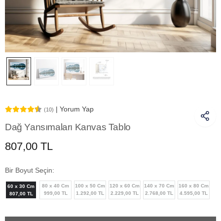
| Yorum Yap
(10)
Dağ Yansımaları Kanvas Tablo
807,00 TL
Bir Boyut Seçin:
80 x 40 Cm
100 x 50 Cm
120 x 60 Cm
140 x 70 Cm
160 x 80 Cm
60 x 30 Cm
999,00 TL
1.292,00 TL
2.229,00 TL
2.768,00 TL
4.595,00 TL
807,00 TL