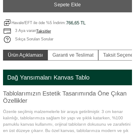
Sepete Ekle
766,65 TL
Havale/EFT ile öde %5 İndirim:
3 Aya varan
Taksitler
Sıkça Sorulan Sorular
Ürün Açıklaması
Garanti ve Teslimat
Taksit Seçenek
Dağ Yansımaları Kanvas Tablo
Tablolarımızın Estetik Tasarımında Öne Çıkan
Özellikler
Özenle seçilmiş malzemelerle bir araya getirilmiştir. 3 cm kenar
kalınlığı, tablolarımıza sağlam bir yapı ve şıklık katarken, %100
pamuklu kanvas kullanımı, orijinal tabloların dokusunu ve zarafetini
en üst düzeye çıkarır. Bu özel kanvas, tablolarınıza modern ve şık