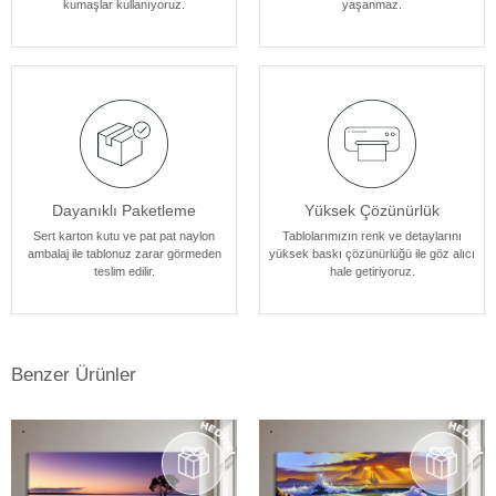
kumaşlar kullanıyoruz.
yaşanmaz.
atmosferine mükemmel bir şekilde uyum sağlar. Her bir tablomuz,
sanatseverlere özel bir estetik deneyim sunmak için özenle
tasarlanmıştır.
Dayanıklı Paketleme
Yüksek Çözünürlük
Sert karton kutu ve pat pat naylon
Tablolarımızın renk ve detaylarını
ambalaj ile tablonuz zarar görmeden
yüksek baskı çözünürlüğü ile göz alıcı
teslim edilir.
hale getiriyoruz.
Benzer Ürünler