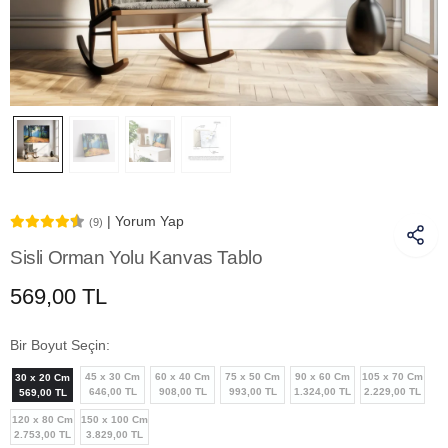
| Yorum Yap
(9)
Sisli Orman Yolu Kanvas Tablo
569,00 TL
Bir Boyut Seçin:
45 x 30 Cm
60 x 40 Cm
75 x 50 Cm
90 x 60 Cm
105 x 70 Cm
30 x 20 Cm
646,00 TL
908,00 TL
993,00 TL
1.324,00 TL
2.229,00 TL
569,00 TL
120 x 80 Cm
150 x 100 Cm
2.753,00 TL
3.829,00 TL