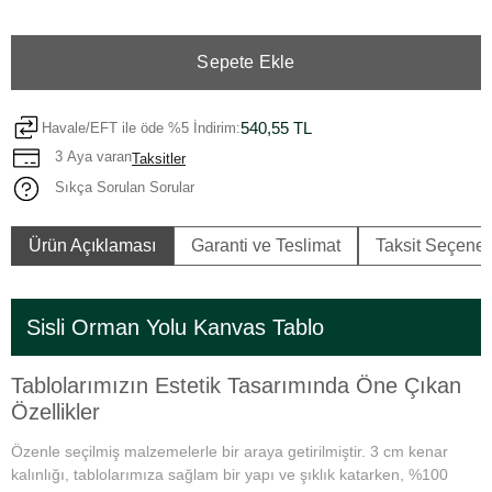
Sepete Ekle
540,55 TL
Havale/EFT ile öde %5 İndirim:
3 Aya varan
Taksitler
Sıkça Sorulan Sorular
Ürün Açıklaması
Garanti ve Teslimat
Taksit Seçenek
Sisli Orman Yolu Kanvas Tablo
Tablolarımızın Estetik Tasarımında Öne Çıkan
Özellikler
Özenle seçilmiş malzemelerle bir araya getirilmiştir. 3 cm kenar
kalınlığı, tablolarımıza sağlam bir yapı ve şıklık katarken, %100