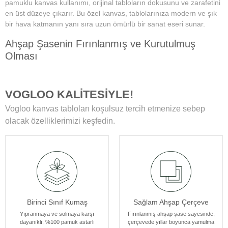
pamuklu kanvas kullanımı, orijinal tabloların dokusunu ve zarafetini
en üst düzeye çıkarır. Bu özel kanvas, tablolarınıza modern ve şık
bir hava katmanın yanı sıra uzun ömürlü bir sanat eseri sunar.
Ahşap Şasenin Fırınlanmış ve Kurutulmuş
Olması
Tablolarımızın zamanla deformasyon, bükülme veya yamulma gibi
sorunlarla karşılaşmamasını sağlar. Her bir tablomuz, sağlam
VOGLOO KALİTESİYLE!
ahşap şase sayesinde uzun yıllar boyunca ilk günkü formunu korur.
Vogloo kanvas tabloları koşulsuz tercih etmenize sebep
Yüksek Çözünürlüklü Baskılarımız
olacak özelliklerimizi keşfedin.
Modern teknolojiye sahip özel makineler kullanılarak üretilir. Bu
sayede tablolarımız ömür boyu solmama garantisi sunar. Ayrıca,
baskı sonrası uyguladığımız özel yüzey koruyucu ile tablolar,
canlılıklarını her zaman korur ve duvarlarınızı güzelleştirir.
Kenar Baskısıyla Tablolarımızın Kenar Kısımları
Birinci Sınıf Kumaş
Sağlam Ahşap Çerçeve
Resmin dokusu ve renklerinin zarif bir şekilde devam ettiği özel bir
tasarıma sahiptir. Bu detay, tablolarımızı ek çerçeve ihtiyacı
Yıpranmaya ve solmaya karşı
Fırınlanmış ahşap şase sayesinde,
dayanıklı, %100 pamuk astarlı
çerçevede yıllar boyunca yamulma
olmadan asılabilir kılar, böylece sanat eserleriniz odanızın