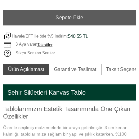
Sepete Ekle
540,55 TL
Havale/EFT ile öde %5 İndirim:
3 Aya varan
Taksitler
Sıkça Sorulan Sorular
Ürün Açıklaması
Garanti ve Teslimat
Taksit Seçenek
Şehir Silüetleri Kanvas Tablo
Tablolarımızın Estetik Tasarımında Öne Çıkan
Özellikler
Özenle seçilmiş malzemelerle bir araya getirilmiştir. 3 cm kenar
kalınlığı, tablolarımıza sağlam bir yapı ve şıklık katarken, %100