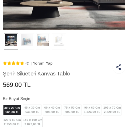
| Yorum Yap
(6)
Şehir Silüetleri Kanvas Tablo
569,00 TL
Bir Boyut Seçin:
45 x 30 Cm
60 x 40 Cm
75 x 50 Cm
90 x 60 Cm
105 x 70 Cm
30 x 20 Cm
646,00 TL
908,00 TL
993,00 TL
1.324,00 TL
2.229,00 TL
569,00 TL
120 x 80 Cm
150 x 100 Cm
2.753,00 TL
3.829,00 TL