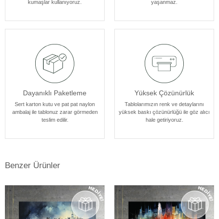
kumaşlar kullanıyoruz.
yaşanmaz.
atmosferine mükemmel bir şekilde uyum sağlar. Her bir tablomuz,
sanatseverlere özel bir estetik deneyim sunmak için özenle
tasarlanmıştır.
Dayanıklı Paketleme
Yüksek Çözünürlük
Sert karton kutu ve pat pat naylon
Tablolarımızın renk ve detaylarını
ambalaj ile tablonuz zarar görmeden
yüksek baskı çözünürlüğü ile göz alıcı
teslim edilir.
hale getiriyoruz.
Benzer Ürünler