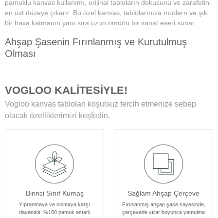
pamuklu kanvas kullanımı, orijinal tabloların dokusunu ve zarafetini
en üst düzeye çıkarır. Bu özel kanvas, tablolarınıza modern ve şık
bir hava katmanın yanı sıra uzun ömürlü bir sanat eseri sunar.
Ahşap Şasenin Fırınlanmış ve Kurutulmuş
Olması
Tablolarımızın zamanla deformasyon, bükülme veya yamulma gibi
sorunlarla karşılaşmamasını sağlar. Her bir tablomuz, sağlam
VOGLOO KALİTESİYLE!
ahşap şase sayesinde uzun yıllar boyunca ilk günkü formunu korur.
Vogloo kanvas tabloları koşulsuz tercih etmenize sebep
Yüksek Çözünürlüklü Baskılarımız
olacak özelliklerimizi keşfedin.
Modern teknolojiye sahip özel makineler kullanılarak üretilir. Bu
sayede tablolarımız ömür boyu solmama garantisi sunar. Ayrıca,
baskı sonrası uyguladığımız özel yüzey koruyucu ile tablolar,
canlılıklarını her zaman korur ve duvarlarınızı güzelleştirir.
Kenar Baskısıyla Tablolarımızın Kenar Kısımları
Birinci Sınıf Kumaş
Sağlam Ahşap Çerçeve
Resmin dokusu ve renklerinin zarif bir şekilde devam ettiği özel bir
tasarıma sahiptir. Bu detay, tablolarımızı ek çerçeve ihtiyacı
Yıpranmaya ve solmaya karşı
Fırınlanmış ahşap şase sayesinde,
dayanıklı, %100 pamuk astarlı
çerçevede yıllar boyunca yamulma
olmadan asılabilir kılar, böylece sanat eserleriniz odanızın