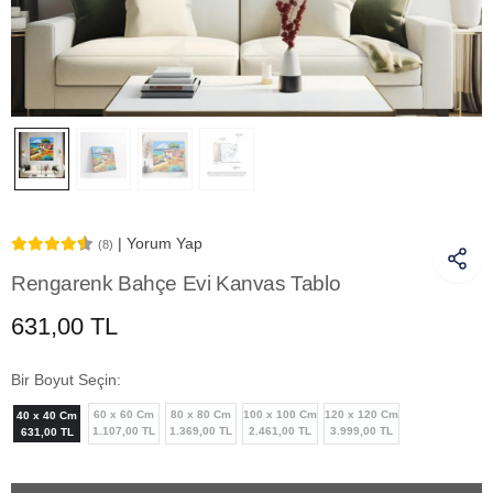
| Yorum Yap
(8)
Rengarenk Bahçe Evi Kanvas Tablo
631,00 TL
Bir Boyut Seçin:
60 x 60 Cm
80 x 80 Cm
100 x 100 Cm
120 x 120 Cm
40 x 40 Cm
1.107,00 TL
1.369,00 TL
2.461,00 TL
3.999,00 TL
631,00 TL