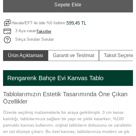
Sepete Ekle
599,45 TL
Havale/EFT ile öde %5 İndirim:
3 Aya varan
Taksitler
Sıkça Sorulan Sorular
Ürün Açıklaması
Garanti ve Teslimat
Taksit Seçenek
Rengarenk Bahçe Evi Kanvas Tablo
Tablolarımızın Estetik Tasarımında Öne Çıkan
Özellikler
Özenle seçilmiş malzemelerle bir araya getirilmiştir. 3 cm kenar
kalınlığı, tablolarımıza sağlam bir yapı ve şıklık katarken, %100
pamuklu kanvas kullanımı, orijinal tabloların dokusunu ve zarafetini
en üst düzeye çıkarır. Bu özel kanvas, tablolarınıza modern ve şık