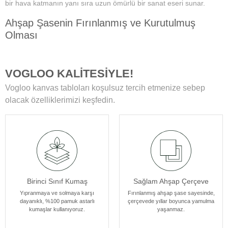
bir hava katmanın yanı sıra uzun ömürlü bir sanat eseri sunar.
Ahşap Şasenin Fırınlanmış ve Kurutulmuş
Olması
Tablolarımızın zamanla deformasyon, bükülme veya yamulma gibi
sorunlarla karşılaşmamasını sağlar. Her bir tablomuz, sağlam
VOGLOO KALİTESİYLE!
ahşap şase sayesinde uzun yıllar boyunca ilk günkü formunu korur.
Vogloo kanvas tabloları koşulsuz tercih etmenize sebep
Yüksek Çözünürlüklü Baskılarımız
olacak özelliklerimizi keşfedin.
Modern teknolojiye sahip özel makineler kullanılarak üretilir. Bu
sayede tablolarımız ömür boyu solmama garantisi sunar. Ayrıca,
baskı sonrası uyguladığımız özel yüzey koruyucu ile tablolar,
canlılıklarını her zaman korur ve duvarlarınızı güzelleştirir.
Kenar Baskısıyla Tablolarımızın Kenar Kısımları
Birinci Sınıf Kumaş
Sağlam Ahşap Çerçeve
Resmin dokusu ve renklerinin zarif bir şekilde devam ettiği özel bir
tasarıma sahiptir. Bu detay, tablolarımızı ek çerçeve ihtiyacı
Yıpranmaya ve solmaya karşı
Fırınlanmış ahşap şase sayesinde,
dayanıklı, %100 pamuk astarlı
çerçevede yıllar boyunca yamulma
olmadan asılabilir kılar, böylece sanat eserleriniz odanızın
kumaşlar kullanıyoruz.
yaşanmaz.
atmosferine mükemmel bir şekilde uyum sağlar. Her bir tablomuz,
sanatseverlere özel bir estetik deneyim sunmak için özenle