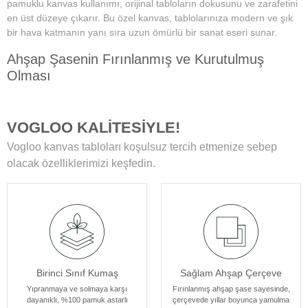
pamuklu kanvas kullanımı, orijinal tabloların dokusunu ve zarafetini
en üst düzeye çıkarır. Bu özel kanvas, tablolarınıza modern ve şık
bir hava katmanın yanı sıra uzun ömürlü bir sanat eseri sunar.
Ahşap Şasenin Fırınlanmış ve Kurutulmuş
Olması
Tablolarımızın zamanla deformasyon, bükülme veya yamulma gibi
sorunlarla karşılaşmamasını sağlar. Her bir tablomuz, sağlam
VOGLOO KALİTESİYLE!
ahşap şase sayesinde uzun yıllar boyunca ilk günkü formunu korur.
Vogloo kanvas tabloları koşulsuz tercih etmenize sebep
Yüksek Çözünürlüklü Baskılarımız
olacak özelliklerimizi keşfedin.
Modern teknolojiye sahip özel makineler kullanılarak üretilir. Bu
sayede tablolarımız ömür boyu solmama garantisi sunar. Ayrıca,
baskı sonrası uyguladığımız özel yüzey koruyucu ile tablolar,
canlılıklarını her zaman korur ve duvarlarınızı güzelleştirir.
Kenar Baskısıyla Tablolarımızın Kenar Kısımları
Birinci Sınıf Kumaş
Sağlam Ahşap Çerçeve
Resmin dokusu ve renklerinin zarif bir şekilde devam ettiği özel bir
tasarıma sahiptir. Bu detay, tablolarımızı ek çerçeve ihtiyacı
Yıpranmaya ve solmaya karşı
Fırınlanmış ahşap şase sayesinde,
dayanıklı, %100 pamuk astarlı
çerçevede yıllar boyunca yamulma
olmadan asılabilir kılar, böylece sanat eserleriniz odanızın