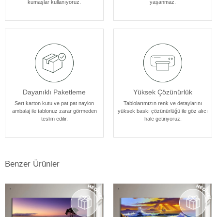
kumaşlar kullanıyoruz.
yaşanmaz.
atmosferine mükemmel bir şekilde uyum sağlar. Her bir tablomuz,
sanatseverlere özel bir estetik deneyim sunmak için özenle
tasarlanmıştır.
Dayanıklı Paketleme
Yüksek Çözünürlük
Sert karton kutu ve pat pat naylon
Tablolarımızın renk ve detaylarını
ambalaj ile tablonuz zarar görmeden
yüksek baskı çözünürlüğü ile göz alıcı
teslim edilir.
hale getiriyoruz.
Benzer Ürünler