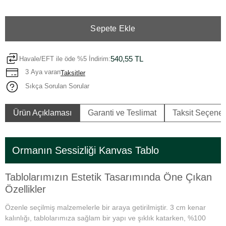
Sepete Ekle
540,55 TL
Havale/EFT ile öde %5 İndirim:
3 Aya varan
Taksitler
Sıkça Sorulan Sorular
Ürün Açıklaması
Garanti ve Teslimat
Taksit Seçenek
Ormanın Sessizliği Kanvas Tablo
Tablolarımızın Estetik Tasarımında Öne Çıkan
Özellikler
Özenle seçilmiş malzemelerle bir araya getirilmiştir. 3 cm kenar
kalınlığı, tablolarımıza sağlam bir yapı ve şıklık katarken, %100