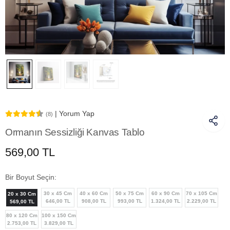
| Yorum Yap
(8)
Ormanın Sessizliği Kanvas Tablo
569,00 TL
Bir Boyut Seçin:
30 x 45 Cm
40 x 60 Cm
50 x 75 Cm
60 x 90 Cm
70 x 105 Cm
20 x 30 Cm
646,00 TL
908,00 TL
993,00 TL
1.324,00 TL
2.229,00 TL
569,00 TL
80 x 120 Cm
100 x 150 Cm
2.753,00 TL
3.829,00 TL