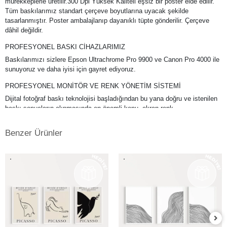
mürekkeplerle üretilir.300 Dpi Yüksek Kaliteli eşsiz bir poster elde edilir.
Tüm baskılarımız standart çerçeve boyutlarına uyacak şekilde
tasarlanmıştır. Poster ambalajlanıp dayanıklı tüpte gönderilir. Çerçeve
dâhil değildir.
PROFESYONEL BASKI CİHAZLARIMIZ
Baskılarımızı sizlere Epson Ultrachrome Pro 9900 ve Canon Pro 4000 ile
sunuyoruz ve daha iyisi için gayret ediyoruz.
PROFESYONEL MONİTÖR VE RENK YÖNETİM SİSTEMİ
Dijital fotoğraf baskı teknolojisi başladığından bu yana doğru ve istenilen
baskı sonuçların alınmasında en önemli konu, ekran renk
kalibrasyonunun tam ve doğru bir şekilde yapılmış olmasına bağlıdır. Bu
da profesyonel monitör kullanımını gerektirmektedir. Kullanmış
Benzer Ürünler
olduğumuz Eizo monitörlerde düzenli aralıklarla renk kalibrasyonu
yapılmakta ve ekrandaki fotoğraf renkleri baskıda en doğru şekilde
çıkmaktadır. Ayrıca kullandığımız tüm kağıtlarımız için en hassas ve
eşsiz renk profillerini atölyemizde kendimiz yapmaktayız.