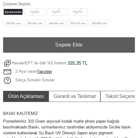
Çerçeve Seçiniz:
Ahşap
Siyah
Beyaz
Çerçevesiz
20x30 cm
30x45 cm
40x60 cm
50x70 cm
60x90 cm
Sepete Ekle
335,35 TL
Havale/EFT ile öde %5 İndirim:
3 Aya varan
Taksitler
Sıkça Sorulan Sorular
Ürün Açıklaması
Garanti ve Teslimat
Taksit Seçenek
BASKI KALİTEMİZ
Posterlerimiz 310 Gram arşivsel kodak matte photo paper kağıda
basılmaktadır.Baskı, uzmanlarımız tarafından atölyemizde Giclée baskı
sistemi kullanılarak Su Bazlı UV Dirençli Japon arşiv pigment