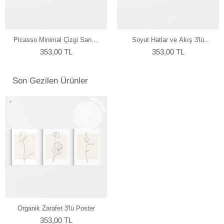
Picasso Minimal Çizgi Sanatı
Soyut Hatlar ve Akış 3'lü
3'lü Poster
Poster
353,00 TL
353,00 TL
Son Gezilen Ürünler
Organik Zarafet 3'lü Poster
353,00 TL