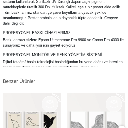
sistemi kullanılarak Su Bazlı UV Dirençli Japon arşiv pigment
mürekkeplerle üretilir.300 Dpi Yüksek Kaliteli eşsiz bir poster elde edilir.
Tüm baskılarımız standart çerçeve boyutlarına uyacak şekilde
tasarlanmıştır. Poster ambalajlanıp dayanıklı tüpte gönderilir. Çerçeve
dâhil değildir.
PROFESYONEL BASKI CİHAZLARIMIZ
Baskılarımızı sizlere Epson Ultrachrome Pro 9900 ve Canon Pro 4000 ile
sunuyoruz ve daha iyisi için gayret ediyoruz.
PROFESYONEL MONİTÖR VE RENK YÖNETİM SİSTEMİ
Dijital fotoğraf baskı teknolojisi başladığından bu yana doğru ve istenilen
baskı sonuçların alınmasında en önemli konu, ekran renk
kalibrasyonunun tam ve doğru bir şekilde yapılmış olmasına bağlıdır. Bu
da profesyonel monitör kullanımını gerektirmektedir. Kullanmış
Benzer Ürünler
olduğumuz Eizo monitörlerde düzenli aralıklarla renk kalibrasyonu
yapılmakta ve ekrandaki fotoğraf renkleri baskıda en doğru şekilde
çıkmaktadır. Ayrıca kullandığımız tüm kağıtlarımız için en hassas ve
eşsiz renk profillerini atölyemizde kendimiz yapmaktayız.