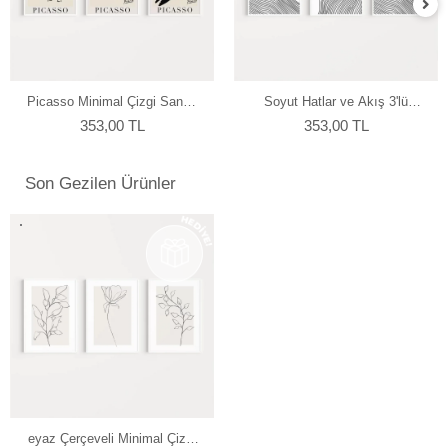
Picasso Minimal Çizgi Sanatı
Soyut Hatlar ve Akış 3'lü
3'lü Poster
Poster
353,00 TL
353,00 TL
Son Gezilen Ürünler
eyaz Çerçeveli Minimal Çizgi