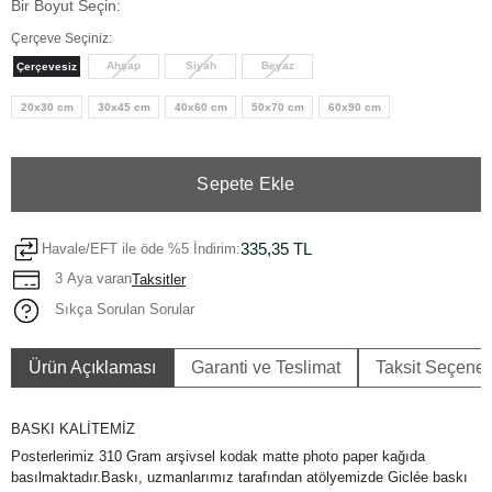
Bir Boyut Seçin:
Çerçeve Seçiniz:
Ahşap
Siyah
Beyaz
Çerçevesiz
20x30 cm
30x45 cm
40x60 cm
50x70 cm
60x90 cm
Sepete Ekle
335,35 TL
Havale/EFT ile öde %5 İndirim:
3 Aya varan
Taksitler
Sıkça Sorulan Sorular
Ürün Açıklaması
Garanti ve Teslimat
Taksit Seçenek
BASKI KALİTEMİZ
Posterlerimiz 310 Gram arşivsel kodak matte photo paper kağıda
basılmaktadır.Baskı, uzmanlarımız tarafından atölyemizde Giclée baskı