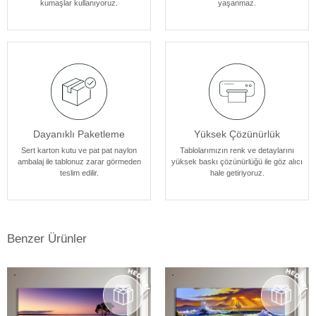
kumaşlar kullanıyoruz.
yaşanmaz.
atmosferine mükemmel bir şekilde uyum sağlar. Her bir tablomuz,
sanatseverlere özel bir estetik deneyim sunmak için özenle
tasarlanmıştır.
Dayanıklı Paketleme
Yüksek Çözünürlük
Sert karton kutu ve pat pat naylon
Tablolarımızın renk ve detaylarını
ambalaj ile tablonuz zarar görmeden
yüksek baskı çözünürlüğü ile göz alıcı
teslim edilir.
hale getiriyoruz.
Benzer Ürünler