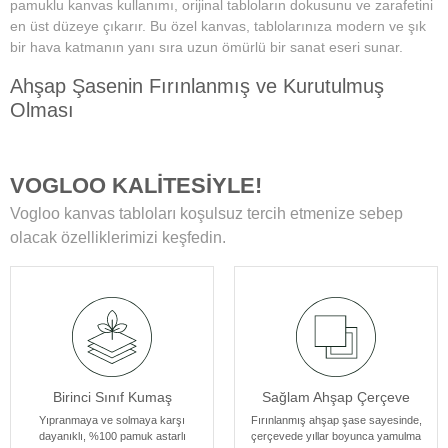
pamuklu kanvas kullanımı, orijinal tabloların dokusunu ve zarafetini
en üst düzeye çıkarır. Bu özel kanvas, tablolarınıza modern ve şık
bir hava katmanın yanı sıra uzun ömürlü bir sanat eseri sunar.
Ahşap Şasenin Fırınlanmış ve Kurutulmuş
Olması
Tablolarımızın zamanla deformasyon, bükülme veya yamulma gibi
sorunlarla karşılaşmamasını sağlar. Her bir tablomuz, sağlam
VOGLOO KALİTESİYLE!
ahşap şase sayesinde uzun yıllar boyunca ilk günkü formunu korur.
Vogloo kanvas tabloları koşulsuz tercih etmenize sebep
Yüksek Çözünürlüklü Baskılarımız
olacak özelliklerimizi keşfedin.
Modern teknolojiye sahip özel makineler kullanılarak üretilir. Bu
sayede tablolarımız ömür boyu solmama garantisi sunar. Ayrıca,
baskı sonrası uyguladığımız özel yüzey koruyucu ile tablolar,
canlılıklarını her zaman korur ve duvarlarınızı güzelleştirir.
Kenar Baskısıyla Tablolarımızın Kenar Kısımları
Birinci Sınıf Kumaş
Sağlam Ahşap Çerçeve
Resmin dokusu ve renklerinin zarif bir şekilde devam ettiği özel bir
tasarıma sahiptir. Bu detay, tablolarımızı ek çerçeve ihtiyacı
Yıpranmaya ve solmaya karşı
Fırınlanmış ahşap şase sayesinde,
dayanıklı, %100 pamuk astarlı
çerçevede yıllar boyunca yamulma
olmadan asılabilir kılar, böylece sanat eserleriniz odanızın