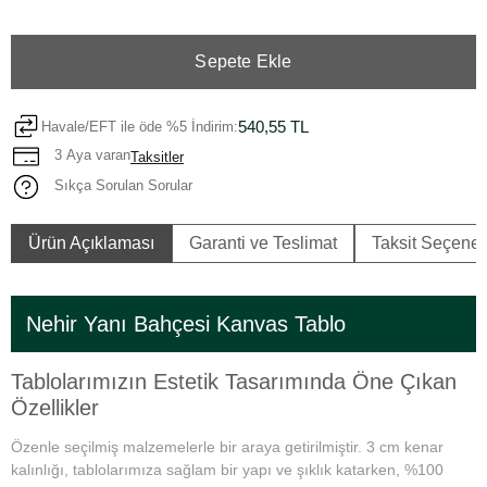
Sepete Ekle
540,55 TL
Havale/EFT ile öde %5 İndirim:
3 Aya varan
Taksitler
Sıkça Sorulan Sorular
Ürün Açıklaması
Garanti ve Teslimat
Taksit Seçenek
Nehir Yanı Bahçesi Kanvas Tablo
Tablolarımızın Estetik Tasarımında Öne Çıkan
Özellikler
Özenle seçilmiş malzemelerle bir araya getirilmiştir. 3 cm kenar
kalınlığı, tablolarımıza sağlam bir yapı ve şıklık katarken, %100