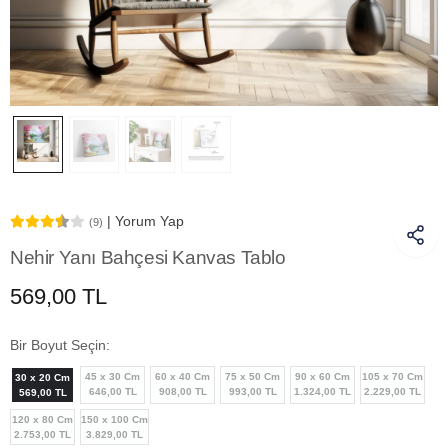
| Yorum Yap
(9)
Nehir Yanı Bahçesi Kanvas Tablo
569,00 TL
Bir Boyut Seçin:
45 x 30 Cm
60 x 40 Cm
75 x 50 Cm
90 x 60 Cm
105 x 70 Cm
30 x 20 Cm
646,00 TL
908,00 TL
993,00 TL
1.324,00 TL
2.229,00 TL
569,00 TL
120 x 80 Cm
150 x 100 Cm
2.753,00 TL
3.829,00 TL