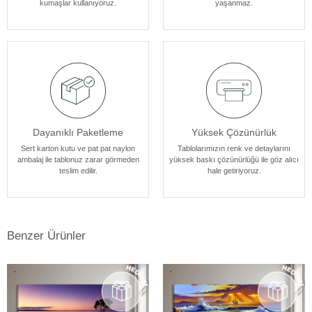
kumaşlar kullanıyoruz.
yaşanmaz.
atmosferine mükemmel bir şekilde uyum sağlar. Her bir tablomuz,
sanatseverlere özel bir estetik deneyim sunmak için özenle
tasarlanmıştır.
Dayanıklı Paketleme
Yüksek Çözünürlük
Sert karton kutu ve pat pat naylon
Tablolarımızın renk ve detaylarını
ambalaj ile tablonuz zarar görmeden
yüksek baskı çözünürlüğü ile göz alıcı
teslim edilir.
hale getiriyoruz.
Benzer Ürünler