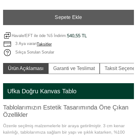
Sepete Ekle
540,55 TL
Havale/EFT ile öde %5 İndirim:
3 Aya varan
Taksitler
Sıkça Sorulan Sorular
Ürün Açıklaması
Garanti ve Teslimat
Taksit Seçenek
Ufka Doğru Kanvas Tablo
Tablolarımızın Estetik Tasarımında Öne Çıkan
Özellikler
Özenle seçilmiş malzemelerle bir araya getirilmiştir. 3 cm kenar
kalınlığı, tablolarımıza sağlam bir yapı ve şıklık katarken, %100