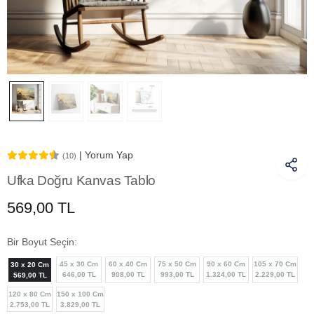
| Yorum Yap
(10)
Ufka Doğru Kanvas Tablo
569,00 TL
Bir Boyut Seçin:
45 x 30 Cm
60 x 40 Cm
75 x 50 Cm
90 x 60 Cm
105 x 70 Cm
30 x 20 Cm
646,00 TL
908,00 TL
993,00 TL
1.324,00 TL
2.229,00 TL
569,00 TL
120 x 80 Cm
150 x 100 Cm
2.753,00 TL
3.829,00 TL