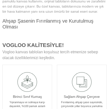
pamuklu kanvas kullanımı, orijinal tabloların dokusunu ve zarafetini
en üst düzeye çıkarır. Bu özel kanvas, tablolarınıza modern ve şık
bir hava katmanın yanı sıra uzun ömürlü bir sanat eseri sunar.
Ahşap Şasenin Fırınlanmış ve Kurutulmuş
Olması
Tablolarımızın zamanla deformasyon, bükülme veya yamulma gibi
sorunlarla karşılaşmamasını sağlar. Her bir tablomuz, sağlam
VOGLOO KALİTESİYLE!
ahşap şase sayesinde uzun yıllar boyunca ilk günkü formunu korur.
Vogloo kanvas tabloları koşulsuz tercih etmenize sebep
Yüksek Çözünürlüklü Baskılarımız
olacak özelliklerimizi keşfedin.
Modern teknolojiye sahip özel makineler kullanılarak üretilir. Bu
sayede tablolarımız ömür boyu solmama garantisi sunar. Ayrıca,
baskı sonrası uyguladığımız özel yüzey koruyucu ile tablolar,
canlılıklarını her zaman korur ve duvarlarınızı güzelleştirir.
Kenar Baskısıyla Tablolarımızın Kenar Kısımları
Birinci Sınıf Kumaş
Sağlam Ahşap Çerçeve
Resmin dokusu ve renklerinin zarif bir şekilde devam ettiği özel bir
tasarıma sahiptir. Bu detay, tablolarımızı ek çerçeve ihtiyacı
Yıpranmaya ve solmaya karşı
Fırınlanmış ahşap şase sayesinde,
dayanıklı, %100 pamuk astarlı
çerçevede yıllar boyunca yamulma
olmadan asılabilir kılar, böylece sanat eserleriniz odanızın