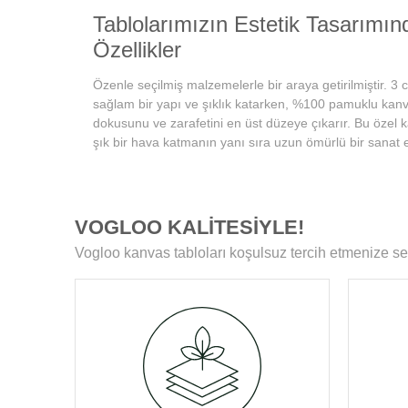
Tablolarımızın Estetik Tasarımı
Özellikler
Özenle seçilmiş malzemelerle bir araya getirilmiştir. 3 
sağlam bir yapı ve şıklık katarken, %100 pamuklu kanvas
dokusunu ve zarafetini en üst düzeye çıkarır. Bu özel 
şık bir hava katmanın yanı sıra uzun ömürlü bir sanat e
Ahşap Şasenin Fırınlanmış ve K
Tablolarımızın zamanla deformasyon, bükülme veya ya
VOGLOO KALİTESİYLE!
karşılaşmamasını sağlar. Her bir tablomuz, sağlam ahş
Vogloo kanvas tabloları koşulsuz tercih etmenize se
boyunca ilk günkü formunu korur.
Yüksek Çözünürlüklü Baskılarım
Modern teknolojiye sahip özel makineler kullanılarak üre
ömür boyu solmama garantisi sunar. Ayrıca, baskı son
koruyucu ile tablolar, canlılıklarını her zaman korur ve d
Kenar Baskısıyla Tablolarımızın 