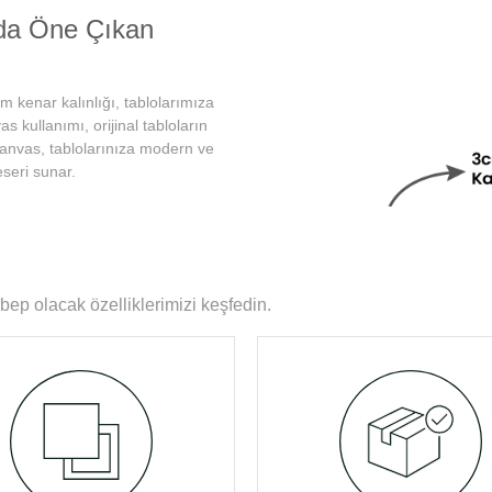
nda Öne Çıkan
cm kenar kalınlığı, tablolarımıza
 kullanımı, orijinal tabloların
kanvas, tablolarınıza modern ve
seri sunar.
urutulmuş Olması
mulma gibi sorunlarla
ap şase sayesinde uzun yıllar
bep olacak özelliklerimizi keşfedin.
ız
tilir. Bu sayede tablolarımız
rası uyguladığımız özel yüzey
uvarlarınızı güzelleştirir.
Kenar Kısımları