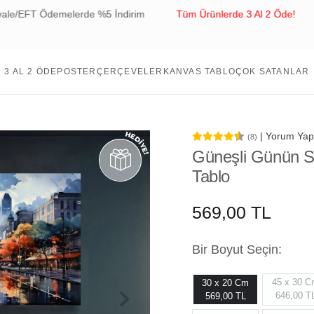
elerde %5 İndirim
Tüm Ürünlerde 3 Al 2 Öde!
Tüm Sipari
3 AL 2 ÖDE
POSTER
ÇERÇEVELER
KANVAS TABLO
ÇOK SATANLAR
| Yorum Yap
(8)
Güneşli Günün S
Tablo
569,00 TL
Bir Boyut Seçin:
45 x 30 
30 x 20 Cm
646,00 T
569,00 TL