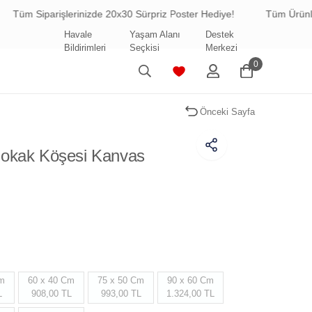
şlerinizde 20x30 Sürpriz Poster Hediye!
Tüm Ürünlerde Ücretsiz
Havale
Yaşam Alanı
Destek
Bildirimleri
Seçkisi
Merkezi
0
Önceki Sayfa
okak Köşesi Kanvas
Cm
60 x 40 Cm
75 x 50 Cm
90 x 60 Cm
L
908,00 TL
993,00 TL
1.324,00 TL