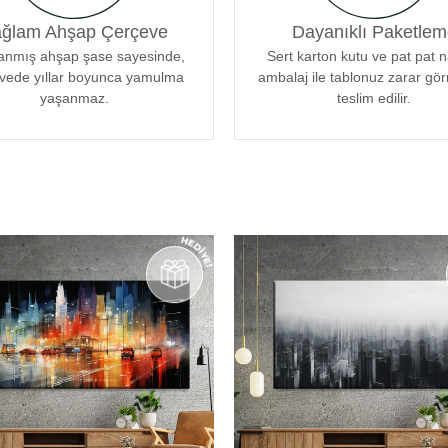
iği özel bir tasarıma sahiptir.
ğlam Ahşap Çerçeve
Dayanıklı Paketlem
bilir kılar, böylece sanat
lanmış ahşap şase sayesinde,
Sert karton kutu ve pat pat 
 uyum sağlar. Her bir tablomuz,
vede yıllar boyunca yamulma
ambalaj ile tablonuz zarar g
enle tasarlanmıştır.
yaşanmaz.
teslim edilir.