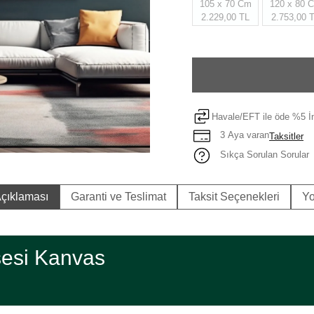
105 x 70 Cm
120 x 80 
2.229,00 TL
2.753,00 
Havale/EFT ile öde %5 İn
3 Aya varan
Taksitler
Sıkça Sorulan Sorular
çıklaması
Garanti ve Teslimat
Taksit Seçenekleri
Yo
esi Kanvas