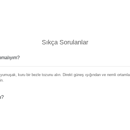
Sıkça Sorulanlar
apmalıyım?
umuşak, kuru bir bezle tozunu alın. Direkt güneş ışığından ve nemli ortamlar
in.
u?