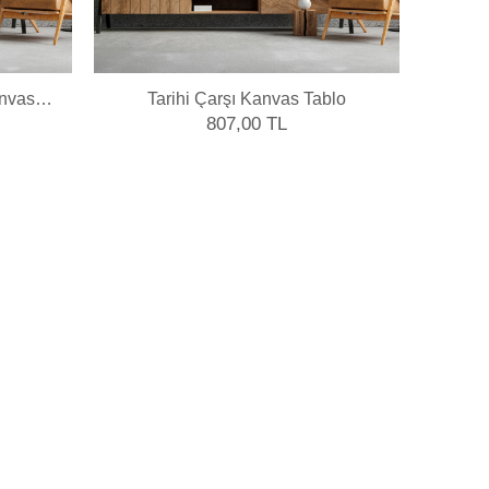
anvas
Tarihi Çarşı Kanvas Tablo
Moder
807,00 TL