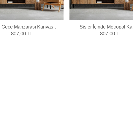
lı Gece Manzarası Kanvas
Sisler İçinde Metropol K
Tablo
Tablo
807,00 TL
807,00 TL