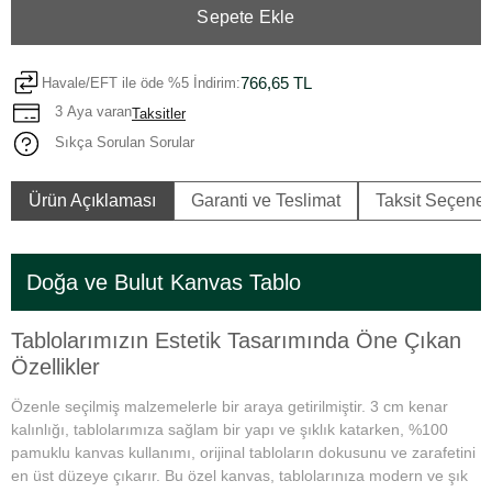
Sepete Ekle
766,65 TL
Havale/EFT ile öde %5 İndirim:
3 Aya varan
Taksitler
Sıkça Sorulan Sorular
Ürün Açıklaması
Garanti ve Teslimat
Taksit Seçenek
Doğa ve Bulut Kanvas Tablo
Tablolarımızın Estetik Tasarımında Öne Çıkan
Özellikler
Özenle seçilmiş malzemelerle bir araya getirilmiştir. 3 cm kenar
kalınlığı, tablolarımıza sağlam bir yapı ve şıklık katarken, %100
pamuklu kanvas kullanımı, orijinal tabloların dokusunu ve zarafetini
en üst düzeye çıkarır. Bu özel kanvas, tablolarınıza modern ve şık