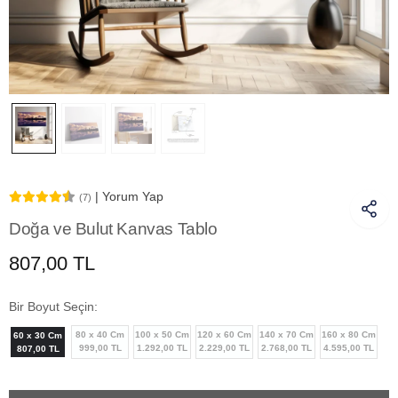
| Yorum Yap
(7)
Doğa ve Bulut Kanvas Tablo
807,00 TL
Bir Boyut Seçin:
80 x 40 Cm
100 x 50 Cm
120 x 60 Cm
140 x 70 Cm
160 x 80 Cm
60 x 30 Cm
999,00 TL
1.292,00 TL
2.229,00 TL
2.768,00 TL
4.595,00 TL
807,00 TL