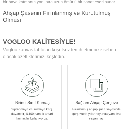
bir hava katmanın yanı sıra uzun ömürlü bir sanat eseri sunar.
Ahşap Şasenin Fırınlanmış ve Kurutulmuş
Olması
Tablolarımızın zamanla deformasyon, bükülme veya yamulma gibi
sorunlarla karşılaşmamasını sağlar. Her bir tablomuz, sağlam
VOGLOO KALİTESİYLE!
ahşap şase sayesinde uzun yıllar boyunca ilk günkü formunu korur.
Vogloo kanvas tabloları koşulsuz tercih etmenize sebep
Yüksek Çözünürlüklü Baskılarımız
olacak özelliklerimizi keşfedin.
Modern teknolojiye sahip özel makineler kullanılarak üretilir. Bu
sayede tablolarımız ömür boyu solmama garantisi sunar. Ayrıca,
baskı sonrası uyguladığımız özel yüzey koruyucu ile tablolar,
canlılıklarını her zaman korur ve duvarlarınızı güzelleştirir.
Kenar Baskısıyla Tablolarımızın Kenar Kısımları
Birinci Sınıf Kumaş
Sağlam Ahşap Çerçeve
Resmin dokusu ve renklerinin zarif bir şekilde devam ettiği özel bir
tasarıma sahiptir. Bu detay, tablolarımızı ek çerçeve ihtiyacı
Yıpranmaya ve solmaya karşı
Fırınlanmış ahşap şase sayesinde,
dayanıklı, %100 pamuk astarlı
çerçevede yıllar boyunca yamulma
olmadan asılabilir kılar, böylece sanat eserleriniz odanızın
kumaşlar kullanıyoruz.
yaşanmaz.
atmosferine mükemmel bir şekilde uyum sağlar. Her bir tablomuz,
sanatseverlere özel bir estetik deneyim sunmak için özenle