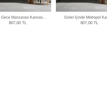
lı Gece Manzarası Kanvas
Sisler İçinde Metropol K
Tablo
Tablo
807,00 TL
807,00 TL