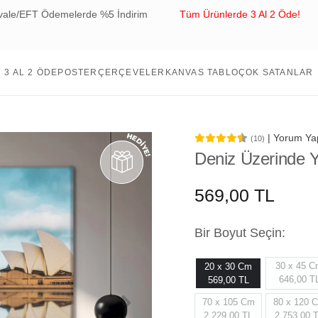
elerde %5 İndirim
Tüm Ürünlerde 3 Al 2 Öde!
Tüm Sipari
3 AL 2 ÖDE
POSTER
ÇERÇEVELER
KANVAS TABLO
ÇOK SATANLAR
| Yorum Ya
(10)
Deniz Üzerinde 
569,00 TL
Bir Boyut Seçin:
30 x 45 
20 x 30 Cm
646,00 T
569,00 TL
70 x 105 Cm
80 x 120 
2.229,00 TL
2.753,00 