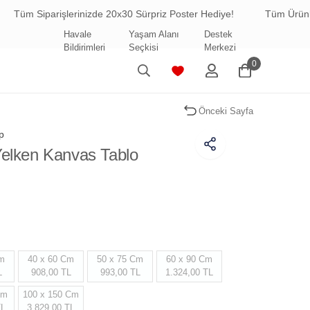
şlerinizde 20x30 Sürpriz Poster Hediye!
Tüm Ürünlerde Ücretsiz
Havale
Yaşam Alanı
Destek
Bildirimleri
Seçkisi
Merkezi
0
Önceki Sayfa
p
Yelken Kanvas Tablo
Cm
40 x 60 Cm
50 x 75 Cm
60 x 90 Cm
L
908,00 TL
993,00 TL
1.324,00 TL
Cm
100 x 150 Cm
TL
3.829,00 TL