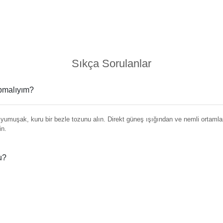
Sıkça Sorulanlar
apmalıyım?
umuşak, kuru bir bezle tozunu alın. Direkt güneş ışığından ve nemli ortamlar
in.
u?