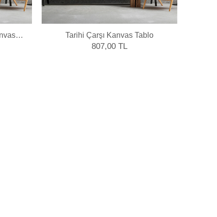
anvas
Tarihi Çarşı Kanvas Tablo
Moder
807,00 TL