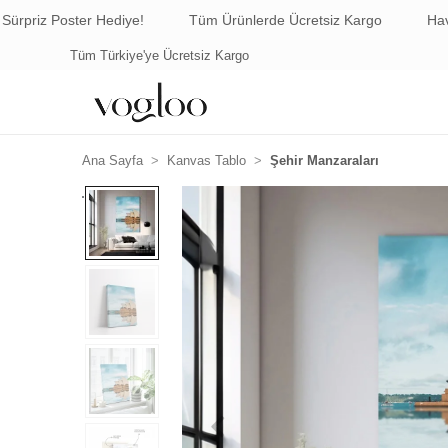
r Hediye!
Tüm Ürünlerde Ücretsiz Kargo
Havale/EFT Ödem
Havale ile Ödemede %5 İndirim
Ana Sayfa
Kanvas Tablo
Şehir Manzaraları