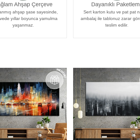
ğlam Ahşap Çerçeve
Dayanıklı Paketlem
 uyum sağlar. Her bir tablomuz,
enle tasarlanmıştır.
lanmış ahşap şase sayesinde,
Sert karton kutu ve pat pat 
vede yıllar boyunca yamulma
ambalaj ile tablonuz zarar g
yaşanmaz.
teslim edilir.