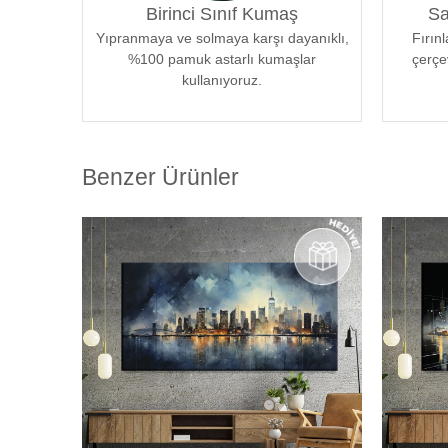
Birinci Sınıf Kumaş
Sa
eserleriniz odanızın atmosferine mükemmel bir şekilde
Yıpranmaya ve solmaya karşı dayanıklı,
sanatseverlere özel bir estetik deneyim sunmak için öz
Fırın
%100 pamuk astarlı kumaşlar
çerçe
kullanıyoruz.
Benzer Ürünler