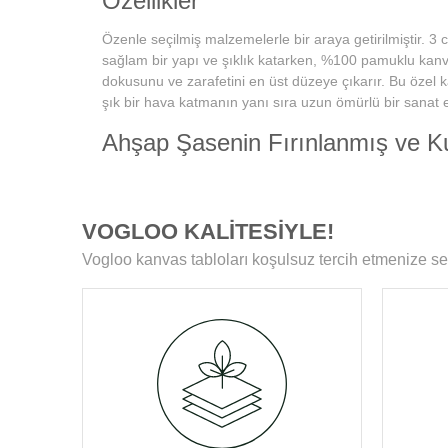
Özellikler
Özenle seçilmiş malzemelerle bir araya getirilmiştir. 3 
sağlam bir yapı ve şıklık katarken, %100 pamuklu kanvas
dokusunu ve zarafetini en üst düzeye çıkarır. Bu özel 
şık bir hava katmanın yanı sıra uzun ömürlü bir sanat e
Ahşap Şasenin Fırınlanmış ve K
Tablolarımızın zamanla deformasyon, bükülme veya ya
karşılaşmamasını sağlar. Her bir tablomuz, sağlam ahş
boyunca ilk günkü formunu korur.
VOGLOO KALİTESİYLE!
Yüksek Çözünürlüklü Baskılarım
Vogloo kanvas tabloları koşulsuz tercih etmenize se
Modern teknolojiye sahip özel makineler kullanılarak üre
ömür boyu solmama garantisi sunar. Ayrıca, baskı son
koruyucu ile tablolar, canlılıklarını her zaman korur ve d
Kenar Baskısıyla Tablolarımızın 
Resmin dokusu ve renklerinin zarif bir şekilde devam ett
Bu detay, tablolarımızı ek çerçeve ihtiyacı olmadan asıla