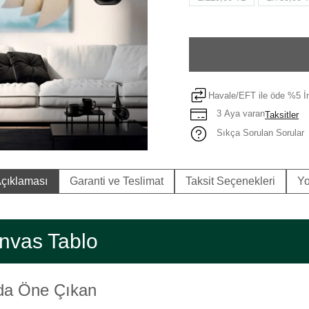
Havale/EFT ile öde %5 İn
3 Aya varan
Taksitler
Sıkça Sorulan Sorular
çıklaması
Garanti ve Teslimat
Taksit Seçenekleri
Yo
nvas Tablo
nda Öne Çıkan