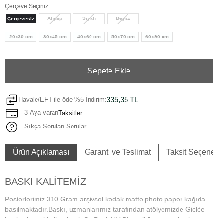
Çerçeve Seçiniz:
Ahşap
Siyah
Beyaz
Çerçevesiz
20x30 cm
30x45 cm
40x60 cm
50x70 cm
60x90 cm
Sepete Ekle
335,35 TL
Havale/EFT ile öde %5 İndirim:
3 Aya varan
Taksitler
Sıkça Sorulan Sorular
Ürün Açıklaması
Garanti ve Teslimat
Taksit Seçenek
BASKI KALİTEMİZ
Posterlerimiz 310 Gram arşivsel kodak matte photo paper kağıda
basılmaktadır.Baskı, uzmanlarımız tarafından atölyemizde Giclée