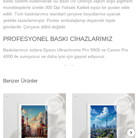
baskı sistemi kullanılarak Su Bazlı UV Dirençli Japon arşiv pigment
mürekkeplerle üretilir.300 Dpi Yüksek Kaliteli eşsiz bir poster elde
edilir. Tüm baskılarımız standart çerçeve boyutlarına uyacak
şekilde tasarlanmıştır. Poster ambalajlanıp dayanıklı tüpte
gönderilir. Çerçeve dâhil değildir.
PROFESYONEL BASKI CİHAZLARIMIZ
Baskılarımızı sizlere Epson Ultrachrome Pro 9900 ve Canon Pro
4000 ile sunuyoruz ve daha iyisi için gayret ediyoruz.
PROFESYONEL MONİTÖR VE RENK
YÖNETİM SİSTEMİ
Benzer Ürünler
Dijital fotoğraf baskı teknolojisi başladığından bu yana doğru ve
istenilen baskı sonuçların alınmasında en önemli konu, ekran renk
kalibrasyonunun tam ve doğru bir şekilde yapılmış olmasına
bağlıdır. Bu da profesyonel monitör kullanımını gerektirmektedir.
Kullanmış olduğumuz Eizo monitörlerde düzenli aralıklarla renk
kalibrasyonu yapılmakta ve ekrandaki fotoğraf renkleri baskıda en
doğru şekilde çıkmaktadır. Ayrıca kullandığımız tüm kağıtlarımız için
en hassas ve eşsiz renk profillerini atölyemizde kendimiz