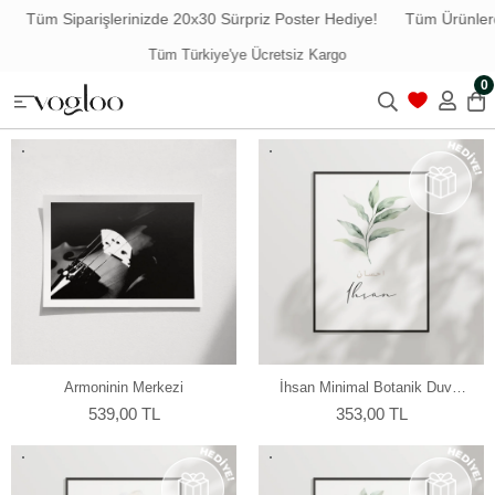
iparişlerinizde 20x30 Sürpriz Poster Hediye!
Tüm Ürünlerde Ücrets
Havale ile Ödemede %5 İndirim
0
Armoninin Merkezi
İhsan Minimal Botanik Duvar
Poster
539,00 TL
353,00 TL