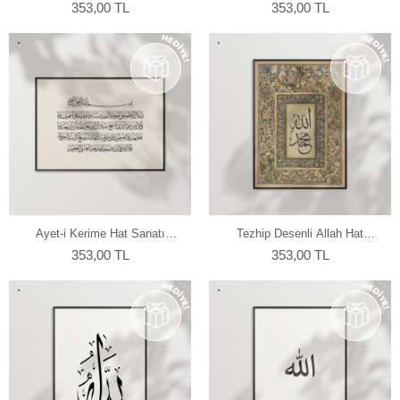
Kaligrafi Duvar Poster
Poster
353,00 TL
353,00 TL
Ayet-i Kerime Hat Sanatı
Tezhip Desenli Allah Hat
Duvar Poster
Sanatı Duvar Poster
353,00 TL
353,00 TL