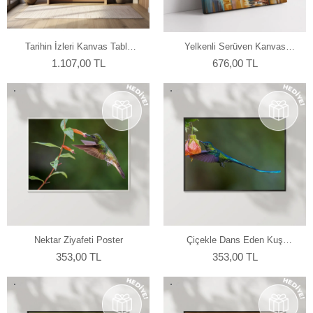
Tarihin İzleri Kanvas Tablo
Yelkenli Serüven Kanvas
90x60 cm
Tablo 40x60 cm
1.107,00 TL
676,00 TL
Nektar Ziyafeti Poster
Çiçekle Dans Eden Kuş
Poster
353,00 TL
353,00 TL