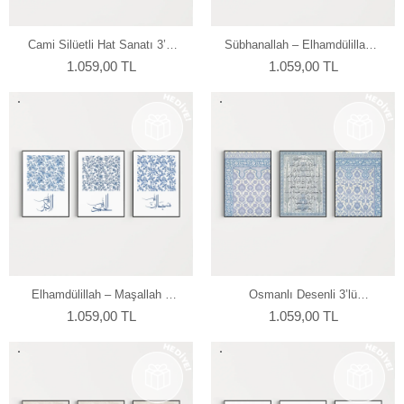
Cami Silüetli Hat Sanatı 3’lü
Sübhanallah – Elhamdülillah –
Duvar Poster Seti
Allahu Ekber Hat Yazılı 3’lü
1.059,00 TL
1.059,00 TL
Duvar Poster Seti
Elhamdülillah – Maşallah –
Osmanlı Desenli 3’lü
Sübhanallah Mavi Desenli 3’lü
Dekoratif Duvar Poster Seti
1.059,00 TL
1.059,00 TL
Duvar Poster Seti