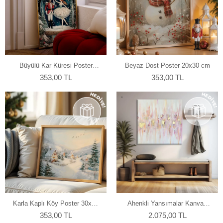
Büyülü Kar Küresi Poster
Beyaz Dost Poster 20x30 cm
20x30 cm
353,00 TL
353,00 TL
Karla Kaplı Köy Poster 30x20
Ahenkli Yansımalar Kanvas
cm
Tablo 100x100 cm
353,00 TL
2.075,00 TL