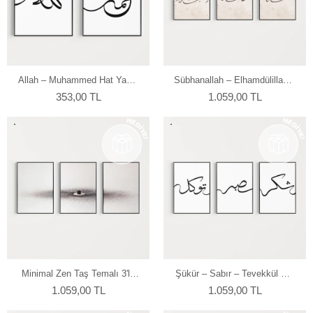
Allah – Muhammed Hat Yazılı
Sübhanallah – Elhamdülillah –
2'li Duvar Poster Seti
Allahu Ekber Hat Yazılı 3'lü
353,00 TL
1.059,00 TL
Duvar Poster Seti
Minimal Zen Taş Temalı 3'lü
Şükür – Sabır – Tevekkül Hat
Duvar Poster Seti
Yazılı 3'lü Duvar Poster Seti
1.059,00 TL
1.059,00 TL