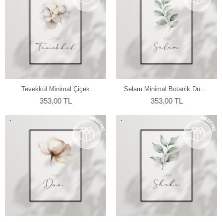
Tevekkül Minimal Çiçek
Selam Minimal Botanik Duvar
Temalı Duvar Poster
Poster
353,00 TL
353,00 TL