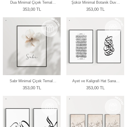
Dua Minimal Çiçek Temalı
Şükür Minimal Botanik Duvar
Duvar Poster
Poster
353,00 TL
353,00 TL
Sabr Minimal Çiçek Temalı
Ayet ve Kaligrafi Hat Sanatı
Duvar Poster
2'li Duvar Poster Seti
353,00 TL
353,00 TL