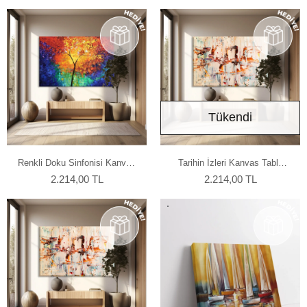
Tükendi
Renkli Doku Sinfonisi Kanvas
Tarihin İzleri Kanvas Tablo
Tablo 120x80 cm
120x80 cm
2.214,00 TL
2.214,00 TL