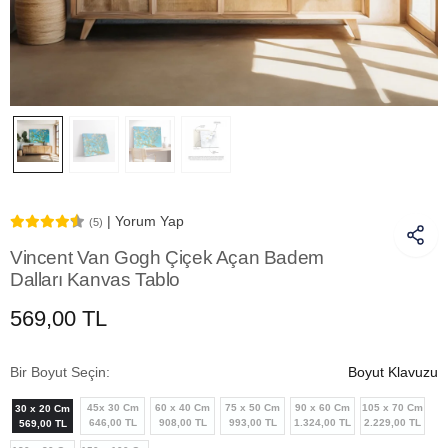
| Yorum Yap
(5)
Vincent Van Gogh Çiçek Açan Badem
Dalları Kanvas Tablo
569,00 TL
Bir Boyut Seçin:
Boyut Klavuzu
45x 30 Cm
60 x 40 Cm
75 x 50 Cm
90 x 60 Cm
105 x 70 Cm
30 x 20 Cm
646,00 TL
908,00 TL
993,00 TL
1.324,00 TL
2.229,00 TL
569,00 TL