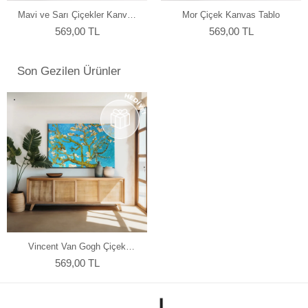
Resmin dokusu ve renklerinin zarif bir şekilde devam ettiği özel bir
Mavi ve Sarı Çiçekler Kanvas
Mor Çiçek Kanvas Tablo
tasarıma sahiptir. Bu detay, tablolarımızı ek çerçeve ihtiyacı
Tablo
569,00 TL
569,00 TL
olmadan asılabilir kılar, böylece sanat eserleriniz odanızın
atmosferine mükemmel bir şekilde uyum sağlar. Her bir tablomuz,
sanatseverlere özel bir estetik deneyim sunmak için özenle
Son Gezilen Ürünler
tasarlanmıştır.
Vincent Van Gogh Çiçek
Açan Badem Dalları Kanvas
569,00 TL
Tablo