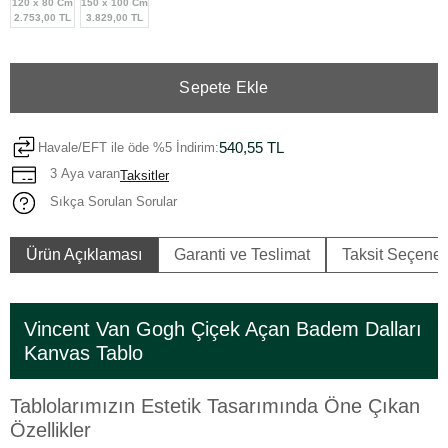
120 x 80 Cm
150 x 100 Cm
2.753,00 TL
3.829,00 TL
Sepete Ekle
540,55 TL
Havale/EFT ile öde %5 İndirim:
3 Aya varan
Taksitler
Sıkça Sorulan Sorular
Ürün Açıklaması
Garanti ve Teslimat
Taksit Seçenek
Vincent Van Gogh Çiçek Açan Badem Dalları
Kanvas Tablo
Tablolarımızın Estetik Tasarımında Öne Çıkan
Özellikler