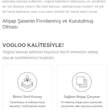
pamuklu kanvas kullanımı, orijinal tabloların dokusunu ve zarafetini
en üst düzeye çıkarır. Bu özel kanvas, tablolarınıza modern ve şık
bir hava katmanın yanı sıra uzun ömürlü bir sanat eseri sunar.
Ahşap Şasenin Fırınlanmış ve Kurutulmuş
Olması
Tablolarımızın zamanla deformasyon, bükülme veya yamulma gibi
sorunlarla karşılaşmamasını sağlar. Her bir tablomuz, sağlam
VOGLOO KALİTESİYLE!
ahşap şase sayesinde uzun yıllar boyunca ilk günkü formunu korur.
Vogloo kanvas tabloları koşulsuz tercih etmenize sebep
Yüksek Çözünürlüklü Baskılarımız
olacak özelliklerimizi keşfedin.
Modern teknolojiye sahip özel makineler kullanılarak üretilir. Bu
sayede tablolarımız ömür boyu solmama garantisi sunar. Ayrıca,
baskı sonrası uyguladığımız özel yüzey koruyucu ile tablolar,
canlılıklarını her zaman korur ve duvarlarınızı güzelleştirir.
Kenar Baskısıyla Tablolarımızın Kenar Kısımları
Birinci Sınıf Kumaş
Sağlam Ahşap Çerçeve
Resmin dokusu ve renklerinin zarif bir şekilde devam ettiği özel bir
tasarıma sahiptir. Bu detay, tablolarımızı ek çerçeve ihtiyacı
Yıpranmaya ve solmaya karşı
Fırınlanmış ahşap şase sayesinde,
dayanıklı, %100 pamuk astarlı
çerçevede yıllar boyunca yamulma
olmadan asılabilir kılar, böylece sanat eserleriniz odanızın