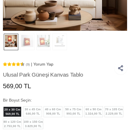
| Yorum Yap
(9)
Ulusal Park Güneşi Kanvas Tablo
569,00 TL
Bir Boyut Seçin:
30 x 45 Cm
40 x 60 Cm
50 x 75 Cm
60 x 90 Cm
70 x 105 Cm
20 x 30 Cm
646,00 TL
908,00 TL
993,00 TL
1.324,00 TL
2.229,00 TL
569,00 TL
80 x 120 Cm
100 x 150 Cm
2.753,00 TL
3.829,00 TL