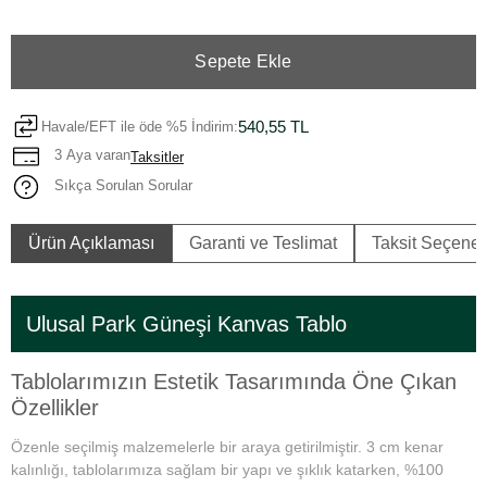
Sepete Ekle
540,55 TL
Havale/EFT ile öde %5 İndirim:
3 Aya varan
Taksitler
Sıkça Sorulan Sorular
Ürün Açıklaması
Garanti ve Teslimat
Taksit Seçenek
Ulusal Park Güneşi Kanvas Tablo
Tablolarımızın Estetik Tasarımında Öne Çıkan
Özellikler
Özenle seçilmiş malzemelerle bir araya getirilmiştir. 3 cm kenar
kalınlığı, tablolarımıza sağlam bir yapı ve şıklık katarken, %100