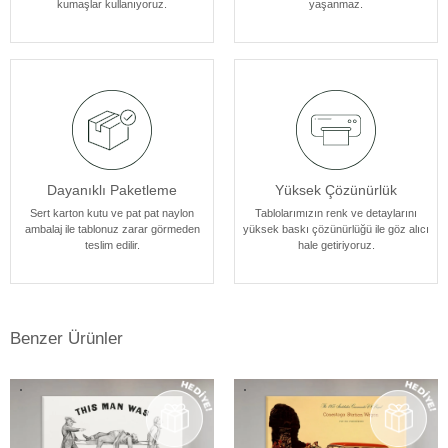
kumaşlar kullanıyoruz.
yaşanmaz.
atmosferine mükemmel bir şekilde uyum sağlar. Her bir tablomuz,
sanatseverlere özel bir estetik deneyim sunmak için özenle
tasarlanmıştır.
Dayanıklı Paketleme
Yüksek Çözünürlük
Sert karton kutu ve pat pat naylon
Tablolarımızın renk ve detaylarını
ambalaj ile tablonuz zarar görmeden
yüksek baskı çözünürlüğü ile göz alıcı
teslim edilir.
hale getiriyoruz.
Benzer Ürünler