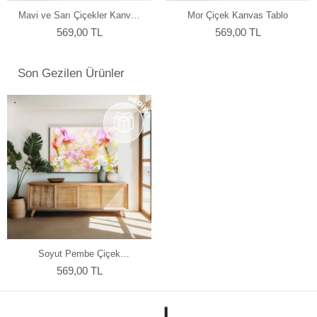
olmadan asılabilir kılar, böylece sanat eserleriniz odanızın
Mavi ve Sarı Çiçekler Kanvas
Mor Çiçek Kanvas Tablo
atmosferine mükemmel bir şekilde uyum sağlar. Her bir tablomuz,
Tablo
sanatseverlere özel bir estetik deneyim sunmak için özenle
569,00 TL
569,00 TL
tasarlanmıştır.
Son Gezilen Ürünler
Soyut Pembe Çiçek
Manzarası Kanvas Tablo
569,00 TL