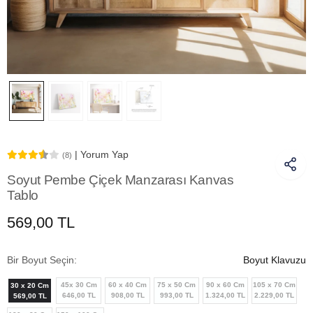
| Yorum Yap
(8)
Soyut Pembe Çiçek Manzarası Kanvas
Tablo
569,00 TL
Bir Boyut Seçin:
Boyut Klavuzu
45x 30 Cm
60 x 40 Cm
75 x 50 Cm
90 x 60 Cm
105 x 70 Cm
30 x 20 Cm
646,00 TL
908,00 TL
993,00 TL
1.324,00 TL
2.229,00 TL
569,00 TL