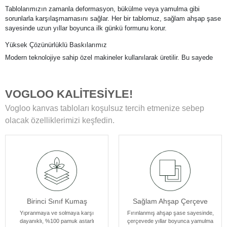
Tablolarımızın zamanla deformasyon, bükülme veya yamulma gibi
sorunlarla karşılaşmamasını sağlar. Her bir tablomuz, sağlam ahşap şase
sayesinde uzun yıllar boyunca ilk günkü formunu korur.
Yüksek Çözünürlüklü Baskılarımız
Modern teknolojiye sahip özel makineler kullanılarak üretilir. Bu sayede
tablolarımız ömür boyu solmama garantisi sunar. Ayrıca, baskı sonrası
uyguladığımız özel yüzey koruyucu ile tablolar, canlılıklarını her zaman
korur ve duvarlarınızı güzelleştirir.
VOGLOO KALİTESİYLE!
Kenar Baskısıyla Tablolarımızın Kenar Kısımları
Vogloo kanvas tabloları koşulsuz tercih etmenize sebep
Resmin dokusu ve renklerinin zarif bir şekilde devam ettiği özel bir
olacak özelliklerimizi keşfedin.
tasarıma sahiptir. Bu detay, tablolarımızı ek çerçeve ihtiyacı olmadan
asılabilir kılar, böylece sanat eserleriniz odanızın atmosferine mükemmel
bir şekilde uyum sağlar. Her bir tablomuz, sanatseverlere özel bir estetik
deneyim sunmak için özenle tasarlanmıştır.
Birinci Sınıf Kumaş
Sağlam Ahşap Çerçeve
Yıpranmaya ve solmaya karşı
Fırınlanmış ahşap şase sayesinde,
dayanıklı, %100 pamuk astarlı
çerçevede yıllar boyunca yamulma