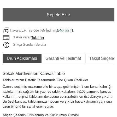
Sepete Ekle
540,55 TL
Havale/EFT ile öde %5 İndirim:
3 Aya varan
Taksitler
Sıkça Sorulan Sorular
Ürün Açıklaması
Garanti ve Teslimat
Taksit Seçenek
Sokak Merdivenleri Kanvas Tablo
Tablolarımızın Estetik Tasarımında Öne Çıkan Özellikler
Özenle seçilmiş malzemelerle bir araya getirilmiştir. 3 cm kenar kalınlığı,
tablolarımıza sağlam bir yapı ve şıklık katarken, %100 pamuklu kanvas
kullanımı, orijinal tabloların dokusunu ve zarafetini en üst düzeye çıkarır.
Bu özel kanvas, tablolarınıza modern ve şık bir hava katmanın yanı sıra
uzun ömürlü bir sanat eseri sunar.
Ahşap Şasenin Fırınlanmış ve Kurutulmuş Olması