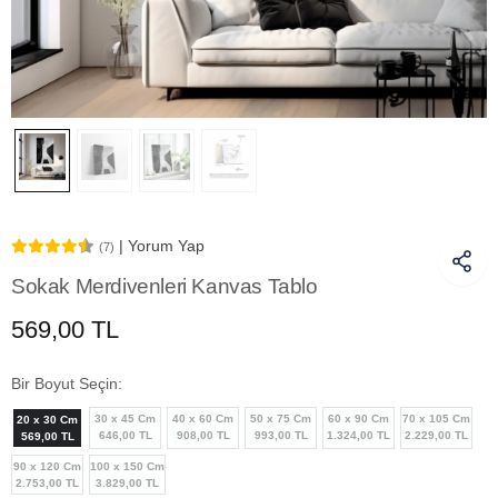
| Yorum Yap
(7)
Sokak Merdivenleri Kanvas Tablo
569,00 TL
Bir Boyut Seçin:
30 x 45 Cm
40 x 60 Cm
50 x 75 Cm
60 x 90 Cm
70 x 105 Cm
20 x 30 Cm
646,00 TL
908,00 TL
993,00 TL
1.324,00 TL
2.229,00 TL
569,00 TL
90 x 120 Cm
100 x 150 Cm
2.753,00 TL
3.829,00 TL