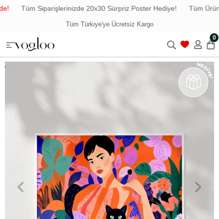
e!
Tüm Siparişlerinizde 20x30 Sürpriz Poster Hediye!
Tüm Ürünle
Tüm Türkiye'ye Ücretsiz Kargo
0