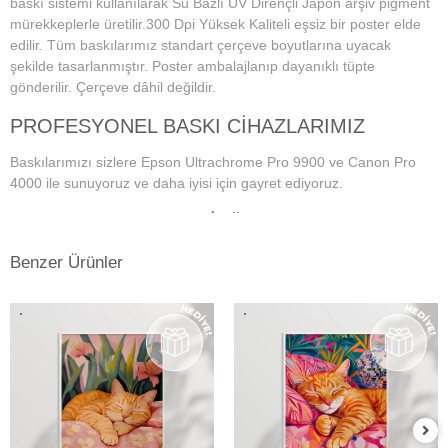
baskı sistemi kullanılarak Su Bazlı UV Dirençli Japon arşiv pigment
mürekkeplerle üretilir.300 Dpi Yüksek Kaliteli eşsiz bir poster elde
edilir. Tüm baskılarımız standart çerçeve boyutlarına uyacak
şekilde tasarlanmıştır. Poster ambalajlanıp dayanıklı tüpte
gönderilir. Çerçeve dâhil değildir.
PROFESYONEL BASKI CİHAZLARIMIZ
Baskılarımızı sizlere Epson Ultrachrome Pro 9900 ve Canon Pro
4000 ile sunuyoruz ve daha iyisi için gayret ediyoruz.
PROFESYONEL MONİTÖR VE RENK
YÖNETİM SİSTEMİ
Benzer Ürünler
Dijital fotoğraf baskı teknolojisi başladığından bu yana doğru ve
istenilen baskı sonuçların alınmasında en önemli konu, ekran renk
kalibrasyonunun tam ve doğru bir şekilde yapılmış olmasına
bağlıdır. Bu da profesyonel monitör kullanımını gerektirmektedir.
Kullanmış olduğumuz Eizo monitörlerde düzenli aralıklarla renk
kalibrasyonu yapılmakta ve ekrandaki fotoğraf renkleri baskıda en
doğru şekilde çıkmaktadır. Ayrıca kullandığımız tüm kağıtlarımız için
en hassas ve eşsiz renk profillerini atölyemizde kendimiz