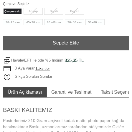
Çerçeve Seçiniz:
Ahşap
Siyah
Beyaz
Çerçevesiz
30x20 cm
45x30 cm
60x40 cm
70x50 cm
90x60 cm
Sepete Ekle
335,35 TL
Havale/EFT ile öde %5 İndirim:
3 Aya varan
Taksitler
Sıkça Sorulan Sorular
Ürün Açıklaması
Garanti ve Teslimat
Taksit Seçenek
BASKI KALİTEMİZ
Posterlerimiz 310 Gram arşivsel kodak matte photo paper kağıda
basılmaktadır.Baskı, uzmanlarımız tarafından atölyemizde Giclée