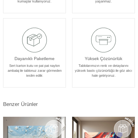
kumaşlar kullanıyoruz.
yaşanmaz.
atmosferine mükemmel bir şekilde uyum sağlar. Her bir tablomuz,
sanatseverlere özel bir estetik deneyim sunmak için özenle
tasarlanmıştır.
Dayanıklı Paketleme
Yüksek Çözünürlük
Sert karton kutu ve pat pat naylon
Tablolarımızın renk ve detaylarını
ambalaj ile tablonuz zarar görmeden
yüksek baskı çözünürlüğü ile göz alıcı
teslim edilir.
hale getiriyoruz.
Benzer Ürünler