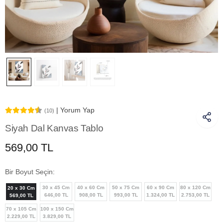
| Yorum Yap
(10)
Siyah Dal Kanvas Tablo
569,00 TL
Bir Boyut Seçin:
30 x 45 Cm
40 x 60 Cm
50 x 75 Cm
60 x 90 Cm
80 x 120 Cm
20 x 30 Cm
646,00 TL
908,00 TL
993,00 TL
1.324,00 TL
2.753,00 TL
569,00 TL
70 x 105 Cm
100 x 150 Cm
2.229,00 TL
3.829,00 TL