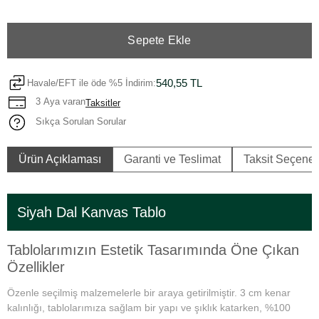
Sepete Ekle
540,55 TL
Havale/EFT ile öde %5 İndirim:
3 Aya varan
Taksitler
Sıkça Sorulan Sorular
Ürün Açıklaması
Garanti ve Teslimat
Taksit Seçenek
Siyah Dal Kanvas Tablo
Tablolarımızın Estetik Tasarımında Öne Çıkan
Özellikler
Özenle seçilmiş malzemelerle bir araya getirilmiştir. 3 cm kenar
kalınlığı, tablolarımıza sağlam bir yapı ve şıklık katarken, %100