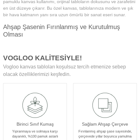
pamuklu kanvas kullanımı, orijinal tabloların dokusunu ve zarafetini
en üst düzeye çıkarır. Bu özel kanvas, tablolarınıza modern ve şık
bir hava katmanın yanı sıra uzun ömürlü bir sanat eseri sunar.
Ahşap Şasenin Fırınlanmış ve Kurutulmuş
Olması
Tablolarımızın zamanla deformasyon, bükülme veya yamulma gibi
sorunlarla karşılaşmamasını sağlar. Her bir tablomuz, sağlam
VOGLOO KALİTESİYLE!
ahşap şase sayesinde uzun yıllar boyunca ilk günkü formunu korur.
Vogloo kanvas tabloları koşulsuz tercih etmenize sebep
Yüksek Çözünürlüklü Baskılarımız
olacak özelliklerimizi keşfedin.
Modern teknolojiye sahip özel makineler kullanılarak üretilir. Bu
sayede tablolarımız ömür boyu solmama garantisi sunar. Ayrıca,
baskı sonrası uyguladığımız özel yüzey koruyucu ile tablolar,
canlılıklarını her zaman korur ve duvarlarınızı güzelleştirir.
Kenar Baskısıyla Tablolarımızın Kenar Kısımları
Birinci Sınıf Kumaş
Sağlam Ahşap Çerçeve
Resmin dokusu ve renklerinin zarif bir şekilde devam ettiği özel bir
tasarıma sahiptir. Bu detay, tablolarımızı ek çerçeve ihtiyacı
Yıpranmaya ve solmaya karşı
Fırınlanmış ahşap şase sayesinde,
dayanıklı, %100 pamuk astarlı
çerçevede yıllar boyunca yamulma
olmadan asılabilir kılar, böylece sanat eserleriniz odanızın