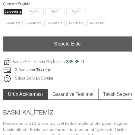
Çerçeve Seçiniz:
Ahşap
Siyah
Beyaz
Çerçevesiz
20x30 cm
30x45 cm
40x60 cm
50x70 cm
60x90 cm
Sepete Ekle
335,35 TL
Havale/EFT ile öde %5 İndirim:
3 Aya varan
Taksitler
Sıkça Sorulan Sorular
Ürün Açıklaması
Garanti ve Teslimat
Taksit Seçenek
BASKI KALİTEMİZ
Posterlerimiz 310 Gram arşivsel kodak matte photo paper kağıda
basılmaktadır.Baskı, uzmanlarımız tarafından atölyemizde Giclée