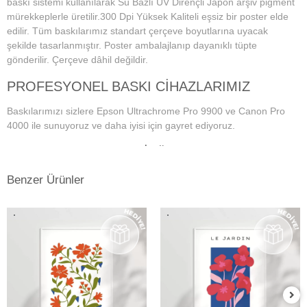
baskı sistemi kullanılarak Su Bazlı UV Dirençli Japon arşiv pigment
mürekkeplerle üretilir.300 Dpi Yüksek Kaliteli eşsiz bir poster elde
edilir. Tüm baskılarımız standart çerçeve boyutlarına uyacak
şekilde tasarlanmıştır. Poster ambalajlanıp dayanıklı tüpte
gönderilir. Çerçeve dâhil değildir.
PROFESYONEL BASKI CİHAZLARIMIZ
Baskılarımızı sizlere Epson Ultrachrome Pro 9900 ve Canon Pro
4000 ile sunuyoruz ve daha iyisi için gayret ediyoruz.
PROFESYONEL MONİTÖR VE RENK
YÖNETİM SİSTEMİ
Benzer Ürünler
Dijital fotoğraf baskı teknolojisi başladığından bu yana doğru ve
istenilen baskı sonuçların alınmasında en önemli konu, ekran renk
kalibrasyonunun tam ve doğru bir şekilde yapılmış olmasına
bağlıdır. Bu da profesyonel monitör kullanımını gerektirmektedir.
Kullanmış olduğumuz Eizo monitörlerde düzenli aralıklarla renk
kalibrasyonu yapılmakta ve ekrandaki fotoğraf renkleri baskıda en
doğru şekilde çıkmaktadır. Ayrıca kullandığımız tüm kağıtlarımız için
en hassas ve eşsiz renk profillerini atölyemizde kendimiz