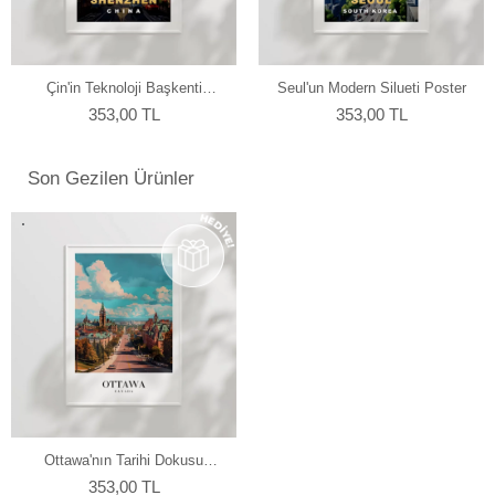
yapmaktayız.
Çin'in Teknoloji Başkenti
Seul'un Modern Silueti Poster
Shenzhen Poster
353,00 TL
353,00 TL
Son Gezilen Ürünler
Ottawa'nın Tarihi Dokusu
Poster
353,00 TL