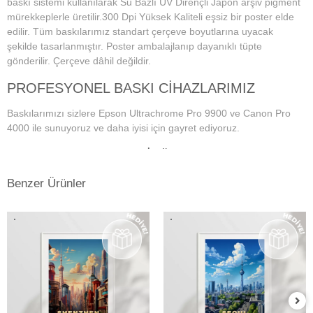
baskı sistemi kullanılarak Su Bazlı UV Dirençli Japon arşiv pigment
mürekkeplerle üretilir.300 Dpi Yüksek Kaliteli eşsiz bir poster elde
edilir. Tüm baskılarımız standart çerçeve boyutlarına uyacak
şekilde tasarlanmıştır. Poster ambalajlanıp dayanıklı tüpte
gönderilir. Çerçeve dâhil değildir.
PROFESYONEL BASKI CİHAZLARIMIZ
Baskılarımızı sizlere Epson Ultrachrome Pro 9900 ve Canon Pro
4000 ile sunuyoruz ve daha iyisi için gayret ediyoruz.
PROFESYONEL MONİTÖR VE RENK
YÖNETİM SİSTEMİ
Benzer Ürünler
Dijital fotoğraf baskı teknolojisi başladığından bu yana doğru ve
istenilen baskı sonuçların alınmasında en önemli konu, ekran renk
kalibrasyonunun tam ve doğru bir şekilde yapılmış olmasına
bağlıdır. Bu da profesyonel monitör kullanımını gerektirmektedir.
Kullanmış olduğumuz Eizo monitörlerde düzenli aralıklarla renk
kalibrasyonu yapılmakta ve ekrandaki fotoğraf renkleri baskıda en
doğru şekilde çıkmaktadır. Ayrıca kullandığımız tüm kağıtlarımız için
en hassas ve eşsiz renk profillerini atölyemizde kendimiz