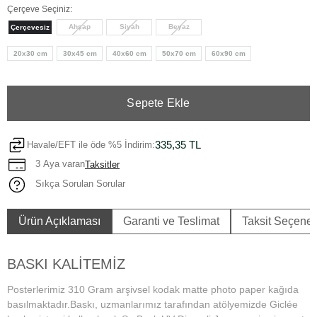
Çerçeve Seçiniz:
Ahşap
Siyah
Beyaz
Çerçevesiz
20x30 cm
30x45 cm
40x60 cm
50x70 cm
60x90 cm
Sepete Ekle
335,35 TL
Havale/EFT ile öde %5 İndirim:
3 Aya varan
Taksitler
Sıkça Sorulan Sorular
Ürün Açıklaması
Garanti ve Teslimat
Taksit Seçenek
BASKI KALİTEMİZ
Posterlerimiz 310 Gram arşivsel kodak matte photo paper kağıda
basılmaktadır.Baskı, uzmanlarımız tarafından atölyemizde Giclée