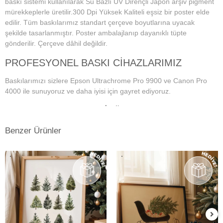
baskı sistemi kullanılarak Su Bazlı UV Dirençli Japon arşiv pigment
mürekkeplerle üretilir.300 Dpi Yüksek Kaliteli eşsiz bir poster elde
edilir. Tüm baskılarımız standart çerçeve boyutlarına uyacak
şekilde tasarlanmıştır. Poster ambalajlanıp dayanıklı tüpte
gönderilir. Çerçeve dâhil değildir.
PROFESYONEL BASKI CİHAZLARIMIZ
Baskılarımızı sizlere Epson Ultrachrome Pro 9900 ve Canon Pro
4000 ile sunuyoruz ve daha iyisi için gayret ediyoruz.
PROFESYONEL MONİTÖR VE RENK
YÖNETİM SİSTEMİ
Benzer Ürünler
Dijital fotoğraf baskı teknolojisi başladığından bu yana doğru ve
istenilen baskı sonuçların alınmasında en önemli konu, ekran renk
kalibrasyonunun tam ve doğru bir şekilde yapılmış olmasına
bağlıdır. Bu da profesyonel monitör kullanımını gerektirmektedir.
Kullanmış olduğumuz Eizo monitörlerde düzenli aralıklarla renk
kalibrasyonu yapılmakta ve ekrandaki fotoğraf renkleri baskıda en
doğru şekilde çıkmaktadır. Ayrıca kullandığımız tüm kağıtlarımız için
en hassas ve eşsiz renk profillerini atölyemizde kendimiz