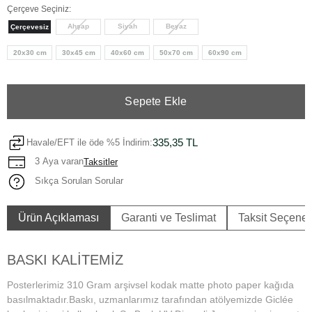
Çerçeve Seçiniz:
Ahşap
Siyah
Beyaz
Çerçevesiz
20x30 cm
30x45 cm
40x60 cm
50x70 cm
60x90 cm
Sepete Ekle
335,35 TL
Havale/EFT ile öde %5 İndirim:
3 Aya varan
Taksitler
Sıkça Sorulan Sorular
Ürün Açıklaması
Garanti ve Teslimat
Taksit Seçenek
BASKI KALİTEMİZ
Posterlerimiz 310 Gram arşivsel kodak matte photo paper kağıda
basılmaktadır.Baskı, uzmanlarımız tarafından atölyemizde Giclée