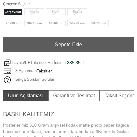
Çerçeve Seçiniz:
Ahşap
Siyah
Beyaz
Çerçevesiz
20x30 cm
30x45 cm
40x60 cm
50x70 cm
60x90 cm
Sepete Ekle
335,35 TL
Havale/EFT ile öde %5 İndirim:
3 Aya varan
Taksitler
Sıkça Sorulan Sorular
Ürün Açıklaması
Garanti ve Teslimat
Taksit Seçenek
BASKI KALİTEMİZ
Posterlerimiz 310 Gram arşivsel kodak matte photo paper kağıda
basılmaktadır.Baskı, uzmanlarımız tarafından atölyemizde Giclée