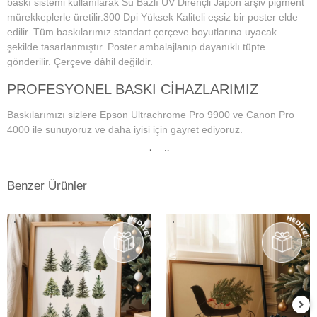
baskı sistemi kullanılarak Su Bazlı UV Dirençli Japon arşiv pigment
mürekkeplerle üretilir.300 Dpi Yüksek Kaliteli eşsiz bir poster elde
edilir. Tüm baskılarımız standart çerçeve boyutlarına uyacak
şekilde tasarlanmıştır. Poster ambalajlanıp dayanıklı tüpte
gönderilir. Çerçeve dâhil değildir.
PROFESYONEL BASKI CİHAZLARIMIZ
Baskılarımızı sizlere Epson Ultrachrome Pro 9900 ve Canon Pro
4000 ile sunuyoruz ve daha iyisi için gayret ediyoruz.
PROFESYONEL MONİTÖR VE RENK
YÖNETİM SİSTEMİ
Benzer Ürünler
Dijital fotoğraf baskı teknolojisi başladığından bu yana doğru ve
istenilen baskı sonuçların alınmasında en önemli konu, ekran renk
kalibrasyonunun tam ve doğru bir şekilde yapılmış olmasına
bağlıdır. Bu da profesyonel monitör kullanımını gerektirmektedir.
Kullanmış olduğumuz Eizo monitörlerde düzenli aralıklarla renk
kalibrasyonu yapılmakta ve ekrandaki fotoğraf renkleri baskıda en
doğru şekilde çıkmaktadır. Ayrıca kullandığımız tüm kağıtlarımız için
en hassas ve eşsiz renk profillerini atölyemizde kendimiz