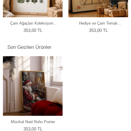
yapmaktayız.
Çam Ağaçları Koleksiyonu
Hediye ve Çam Temalı
Poster
Yılbaşı Poster
353,00 TL
353,00 TL
Son Gezilen Ürünler
Müzikal Noel Ruhu Poster
353,00 TL