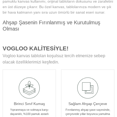
pamuklu kanvas kullanımı, orijinal tabloların dokusunu ve zarafetini
en üst düzeye çıkarır. Bu özel kanvas, tablolarınıza modern ve şık
bir hava katmanın yanı sıra uzun ömürlü bir sanat eseri sunar.
Ahşap Şasenin Fırınlanmış ve Kurutulmuş
Olması
Tablolarımızın zamanla deformasyon, bükülme veya yamulma gibi
sorunlarla karşılaşmamasını sağlar. Her bir tablomuz, sağlam
VOGLOO KALİTESİYLE!
ahşap şase sayesinde uzun yıllar boyunca ilk günkü formunu korur.
Vogloo kanvas tabloları koşulsuz tercih etmenize sebep
Yüksek Çözünürlüklü Baskılarımız
olacak özelliklerimizi keşfedin.
Modern teknolojiye sahip özel makineler kullanılarak üretilir. Bu
sayede tablolarımız ömür boyu solmama garantisi sunar. Ayrıca,
baskı sonrası uyguladığımız özel yüzey koruyucu ile tablolar,
canlılıklarını her zaman korur ve duvarlarınızı güzelleştirir.
Kenar Baskısıyla Tablolarımızın Kenar Kısımları
Birinci Sınıf Kumaş
Sağlam Ahşap Çerçeve
Resmin dokusu ve renklerinin zarif bir şekilde devam ettiği özel bir
tasarıma sahiptir. Bu detay, tablolarımızı ek çerçeve ihtiyacı
Yıpranmaya ve solmaya karşı
Fırınlanmış ahşap şase sayesinde,
dayanıklı, %100 pamuk astarlı
çerçevede yıllar boyunca yamulma
olmadan asılabilir kılar, böylece sanat eserleriniz odanızın