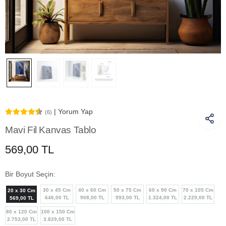
| Yorum Yap
(6)
Mavi Fil Kanvas Tablo
569,00 TL
Bir Boyut Seçin:
30 x 45 Cm
40 x 60 Cm
50 x 75 Cm
60 x 90 Cm
70 x 105 Cm
20 x 30 Cm
646,00 TL
908,00 TL
993,00 TL
1.324,00 TL
2.229,00 TL
569,00 TL
80 x 120 Cm
100 x 150 Cm
2.753,00 TL
3.829,00 TL