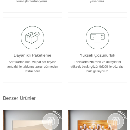
kumaşlar kullanıyoruz.
yaşanmaz.
atmosferine mükemmel bir şekilde uyum sağlar. Her bir tablomuz,
sanatseverlere özel bir estetik deneyim sunmak için özenle
tasarlanmıştır.
Dayanıklı Paketleme
Yüksek Çözünürlük
Sert karton kutu ve pat pat naylon
Tablolarımızın renk ve detaylarını
ambalaj ile tablonuz zarar görmeden
yüksek baskı çözünürlüğü ile göz alıcı
teslim edilir.
hale getiriyoruz.
Benzer Ürünler