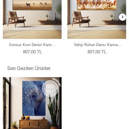
Sonsuz Kum Denizi Kanvas
Vahşi Ruhun Dansı Kanvas
Tablo
Tablo
807,00 TL
807,00 TL
Son Gezilen Ürünler