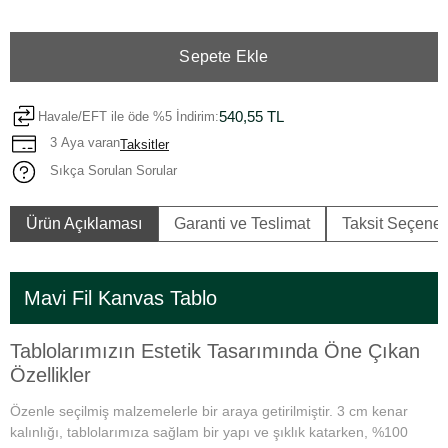
Sepete Ekle
540,55 TL
Havale/EFT ile öde %5 İndirim:
3 Aya varan
Taksitler
Sıkça Sorulan Sorular
Ürün Açıklaması
Garanti ve Teslimat
Taksit Seçenek
Mavi Fil Kanvas Tablo
Tablolarımızın Estetik Tasarımında Öne Çıkan
Özellikler
Özenle seçilmiş malzemelerle bir araya getirilmiştir. 3 cm kenar
kalınlığı, tablolarımıza sağlam bir yapı ve şıklık katarken, %100