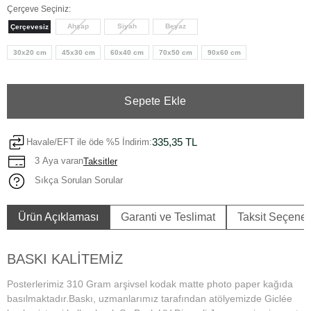
Çerçeve Seçiniz:
Ahşap
Siyah
Beyaz
Çerçevesiz
30x20 cm
45x30 cm
60x40 cm
70x50 cm
90x60 cm
Sepete Ekle
335,35 TL
Havale/EFT ile öde %5 İndirim:
3 Aya varan
Taksitler
Sıkça Sorulan Sorular
Ürün Açıklaması
Garanti ve Teslimat
Taksit Seçenek
BASKI KALİTEMİZ
Posterlerimiz 310 Gram arşivsel kodak matte photo paper kağıda
basılmaktadır.Baskı, uzmanlarımız tarafından atölyemizde Giclée