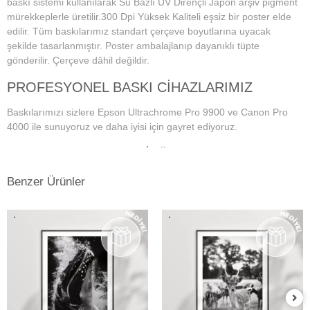
baskı sistemi kullanılarak Su Bazlı UV Dirençli Japon arşiv pigment
mürekkeplerle üretilir.300 Dpi Yüksek Kaliteli eşsiz bir poster elde
edilir. Tüm baskılarımız standart çerçeve boyutlarına uyacak
şekilde tasarlanmıştır. Poster ambalajlanıp dayanıklı tüpte
gönderilir. Çerçeve dâhil değildir.
PROFESYONEL BASKI CİHAZLARIMIZ
Baskılarımızı sizlere Epson Ultrachrome Pro 9900 ve Canon Pro
4000 ile sunuyoruz ve daha iyisi için gayret ediyoruz.
PROFESYONEL MONİTÖR VE RENK
YÖNETİM SİSTEMİ
Benzer Ürünler
Dijital fotoğraf baskı teknolojisi başladığından bu yana doğru ve
istenilen baskı sonuçların alınmasında en önemli konu, ekran renk
kalibrasyonunun tam ve doğru bir şekilde yapılmış olmasına
bağlıdır. Bu da profesyonel monitör kullanımını gerektirmektedir.
Kullanmış olduğumuz Eizo monitörlerde düzenli aralıklarla renk
kalibrasyonu yapılmakta ve ekrandaki fotoğraf renkleri baskıda en
doğru şekilde çıkmaktadır. Ayrıca kullandığımız tüm kağıtlarımız için
en hassas ve eşsiz renk profillerini atölyemizde kendimiz