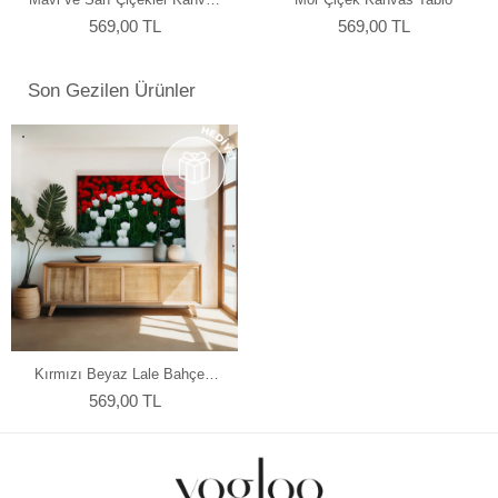
atmosferine mükemmel bir şekilde uyum sağlar. Her bir tablomuz,
Tablo
sanatseverlere özel bir estetik deneyim sunmak için özenle
569,00 TL
569,00 TL
tasarlanmıştır.
Son Gezilen Ürünler
Kırmızı Beyaz Lale Bahçesi
Kanvas Tablo
569,00 TL