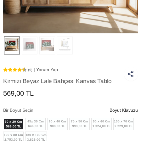
| Yorum Yap
(9)
Kırmızı Beyaz Lale Bahçesi Kanvas Tablo
569,00 TL
Bir Boyut Seçin:
Boyut Klavuzu
45x 30 Cm
60 x 40 Cm
75 x 50 Cm
90 x 60 Cm
105 x 70 Cm
30 x 20 Cm
646,00 TL
908,00 TL
993,00 TL
1.324,00 TL
2.229,00 TL
569,00 TL
120 x 80 Cm
150 x 100 Cm
2.753,00 TL
3.829,00 TL