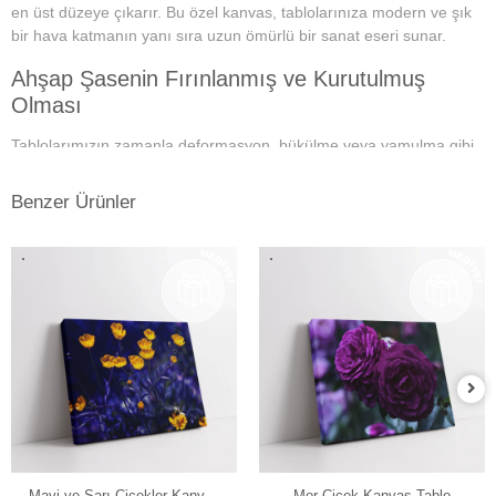
en üst düzeye çıkarır. Bu özel kanvas, tablolarınıza modern ve şık
bir hava katmanın yanı sıra uzun ömürlü bir sanat eseri sunar.
Ahşap Şasenin Fırınlanmış ve Kurutulmuş
Olması
Tablolarımızın zamanla deformasyon, bükülme veya yamulma gibi
sorunlarla karşılaşmamasını sağlar. Her bir tablomuz, sağlam
ahşap şase sayesinde uzun yıllar boyunca ilk günkü formunu korur.
Benzer Ürünler
Yüksek Çözünürlüklü Baskılarımız
Modern teknolojiye sahip özel makineler kullanılarak üretilir. Bu
sayede tablolarımız ömür boyu solmama garantisi sunar. Ayrıca,
baskı sonrası uyguladığımız özel yüzey koruyucu ile tablolar,
canlılıklarını her zaman korur ve duvarlarınızı güzelleştirir.
Kenar Baskısıyla Tablolarımızın Kenar Kısımları
Resmin dokusu ve renklerinin zarif bir şekilde devam ettiği özel bir
tasarıma sahiptir. Bu detay, tablolarımızı ek çerçeve ihtiyacı
olmadan asılabilir kılar, böylece sanat eserleriniz odanızın
Mavi ve Sarı Çiçekler Kanvas
Mor Çiçek Kanvas Tablo