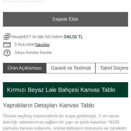
Sepete Ekle
540,55 TL
Havale/EFT ile öde %5 İndirim:
3 Aya varan
Taksitler
Sıkça Sorulan Sorular
Ürün Açıklaması
Garanti ve Teslimat
Taksit Seçenek
Kırmızı Beyaz Lale Bahçesi Kanvas Tablo
Yaprakların Detayları Kanvas Tablo
Özenle seçilmiş malzemelerle bir araya getirilmiştir. 3 cm kenar
kalınlığı, tablolarımıza sağlam bir yapı ve şıklık katarken, %100
pamuklu kanvas kullanımı, orijinal tabloların dokusunu ve zarafetini