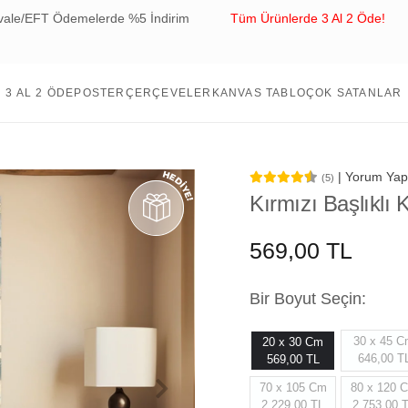
elerde %5 İndirim
Tüm Ürünlerde 3 Al 2 Öde!
Tüm Sipari
3 AL 2 ÖDE
POSTER
ÇERÇEVELER
KANVAS TABLO
ÇOK SATANLAR
| Yorum Yap
(5)
Kırmızı Başlıklı
569,00 TL
Bir Boyut Seçin:
30 x 45 
20 x 30 Cm
646,00 T
569,00 TL
70 x 105 Cm
80 x 120 
2.229,00 TL
2.753,00 