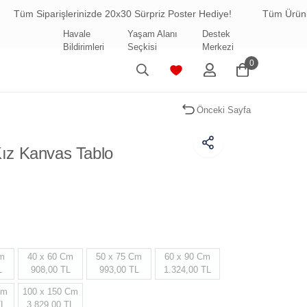
şlerinizde 20x30 Sürpriz Poster Hediye!
Tüm Ürünlerde Ücretsi
Havale
Yaşam Alanı
Destek
Bildirimleri
Seçkisi
Merkezi
0
Önceki Sayfa
 Kız Kanvas Tablo
Cm
40 x 60 Cm
50 x 75 Cm
60 x 90 Cm
L
908,00 TL
993,00 TL
1.324,00 TL
Cm
100 x 150 Cm
TL
3.829,00 TL