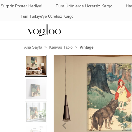
r Hediye!
Tüm Ürünlerde Ücretsiz Kargo
Havale/EFT Ödem
Kargo
Havale ile Ödemede %5 İndirim
Ana Sayfa
Kanvas Tablo
Vintage