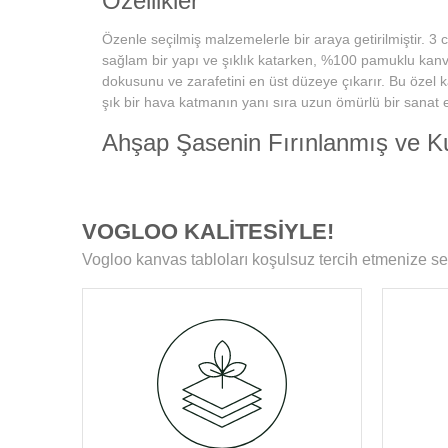
Özellikler
Özenle seçilmiş malzemelerle bir araya getirilmiştir. 3 
sağlam bir yapı ve şıklık katarken, %100 pamuklu kanvas
dokusunu ve zarafetini en üst düzeye çıkarır. Bu özel 
şık bir hava katmanın yanı sıra uzun ömürlü bir sanat e
Ahşap Şasenin Fırınlanmış ve K
Tablolarımızın zamanla deformasyon, bükülme veya ya
karşılaşmamasını sağlar. Her bir tablomuz, sağlam ahş
boyunca ilk günkü formunu korur.
VOGLOO KALİTESİYLE!
Yüksek Çözünürlüklü Baskılarım
Vogloo kanvas tabloları koşulsuz tercih etmenize se
Modern teknolojiye sahip özel makineler kullanılarak üre
ömür boyu solmama garantisi sunar. Ayrıca, baskı son
koruyucu ile tablolar, canlılıklarını her zaman korur ve d
Kenar Baskısıyla Tablolarımızın 
Resmin dokusu ve renklerinin zarif bir şekilde devam ett
Bu detay, tablolarımızı ek çerçeve ihtiyacı olmadan asıla