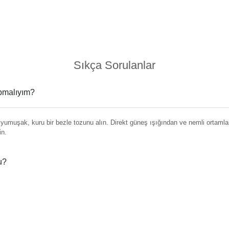
Sıkça Sorulanlar
apmalıyım?
umuşak, kuru bir bezle tozunu alın. Direkt güneş ışığından ve nemli ortamlar
in.
u?