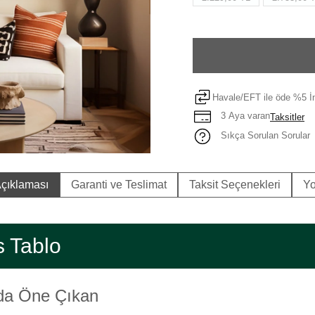
Havale/EFT ile öde %5 İn
3 Aya varan
Taksitler
Sıkça Sorulan Sorular
çıklaması
Garanti ve Teslimat
Taksit Seçenekleri
Yo
s Tablo
nda Öne Çıkan