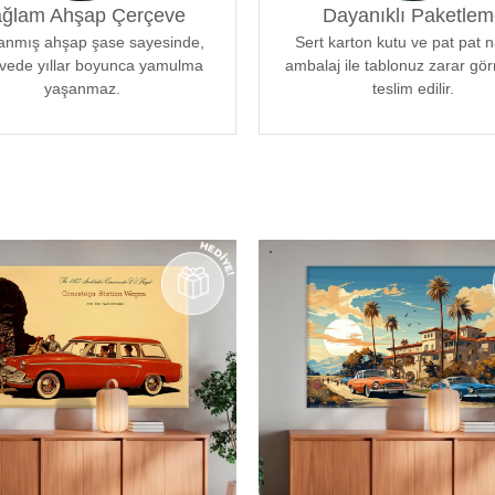
ğlam Ahşap Çerçeve
Dayanıklı Paketlem
 uyum sağlar. Her bir tablomuz,
enle tasarlanmıştır.
lanmış ahşap şase sayesinde,
Sert karton kutu ve pat pat 
vede yıllar boyunca yamulma
ambalaj ile tablonuz zarar g
yaşanmaz.
teslim edilir.