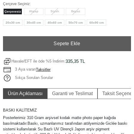
Çerçeve Seçiniz:
Ahşap
Siyah
Beyaz
Çerçevesiz
20x30 cm
30x45 cm
40x60 cm
50x70 cm
60x90 cm
Sepete Ekle
335,35 TL
Havale/EFT ile öde %5 İndirim:
3 Aya varan
Taksitler
Sıkça Sorulan Sorular
Ürün Açıklaması
Garanti ve Teslimat
Taksit Seçenek
BASKI KALİTEMİZ
Posterlerimiz 310 Gram arşivsel kodak matte photo paper kağıda
basılmaktadır.Baskı, uzmanlarımız tarafından atölyemizde Giclée baskı
sistemi kullanılarak Su Bazlı UV Dirençli Japon arşiv pigment