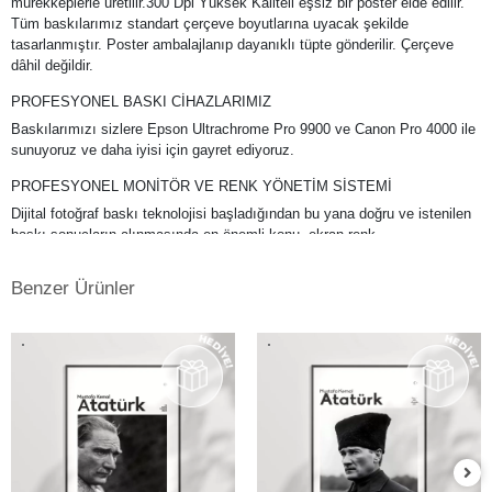
mürekkeplerle üretilir.300 Dpi Yüksek Kaliteli eşsiz bir poster elde edilir.
Tüm baskılarımız standart çerçeve boyutlarına uyacak şekilde
tasarlanmıştır. Poster ambalajlanıp dayanıklı tüpte gönderilir. Çerçeve
dâhil değildir.
PROFESYONEL BASKI CİHAZLARIMIZ
Baskılarımızı sizlere Epson Ultrachrome Pro 9900 ve Canon Pro 4000 ile
sunuyoruz ve daha iyisi için gayret ediyoruz.
PROFESYONEL MONİTÖR VE RENK YÖNETİM SİSTEMİ
Dijital fotoğraf baskı teknolojisi başladığından bu yana doğru ve istenilen
baskı sonuçların alınmasında en önemli konu, ekran renk
kalibrasyonunun tam ve doğru bir şekilde yapılmış olmasına bağlıdır. Bu
da profesyonel monitör kullanımını gerektirmektedir. Kullanmış
Benzer Ürünler
olduğumuz Eizo monitörlerde düzenli aralıklarla renk kalibrasyonu
yapılmakta ve ekrandaki fotoğraf renkleri baskıda en doğru şekilde
çıkmaktadır. Ayrıca kullandığımız tüm kağıtlarımız için en hassas ve
eşsiz renk profillerini atölyemizde kendimiz yapmaktayız.