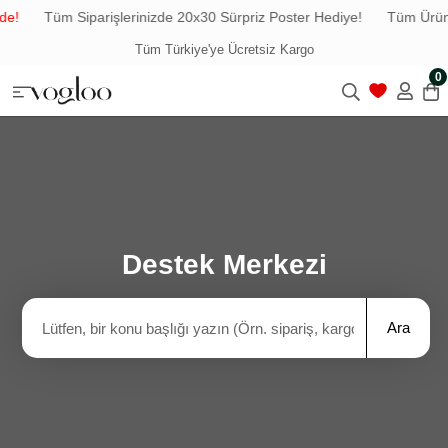
de!
Tüm Siparişlerinizde 20x30 Sürpriz Poster Hediye!
Tüm Ürünl
Tüm Türkiye'ye Ücretsiz Kargo
0
Destek Merkezi
Ara