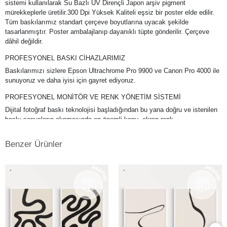
sistemi kullanılarak Su Bazlı UV Dirençli Japon arşiv pigment
mürekkeplerle üretilir.300 Dpi Yüksek Kaliteli eşsiz bir poster elde edilir.
Tüm baskılarımız standart çerçeve boyutlarına uyacak şekilde
tasarlanmıştır. Poster ambalajlanıp dayanıklı tüpte gönderilir. Çerçeve
dâhil değildir.
PROFESYONEL BASKI CİHAZLARIMIZ
Baskılarımızı sizlere Epson Ultrachrome Pro 9900 ve Canon Pro 4000 ile
sunuyoruz ve daha iyisi için gayret ediyoruz.
PROFESYONEL MONİTÖR VE RENK YÖNETİM SİSTEMİ
Dijital fotoğraf baskı teknolojisi başladığından bu yana doğru ve istenilen
baskı sonuçların alınmasında en önemli konu, ekran renk
kalibrasyonunun tam ve doğru bir şekilde yapılmış olmasına bağlıdır. Bu
da profesyonel monitör kullanımını gerektirmektedir. Kullanmış
Benzer Ürünler
olduğumuz Eizo monitörlerde düzenli aralıklarla renk kalibrasyonu
yapılmakta ve ekrandaki fotoğraf renkleri baskıda en doğru şekilde
çıkmaktadır. Ayrıca kullandığımız tüm kağıtlarımız için en hassas ve
eşsiz renk profillerini atölyemizde kendimiz yapmaktayız.