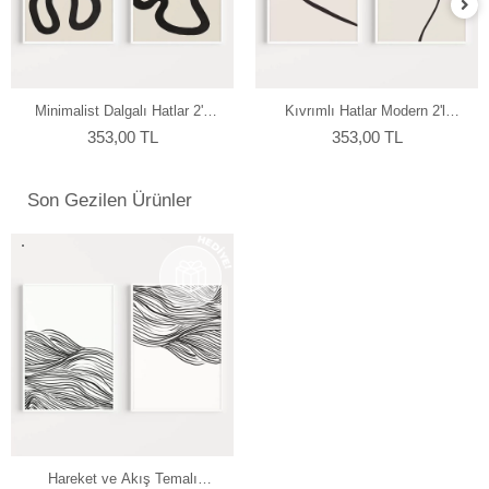
Minimalist Dalgalı Hatlar 2'li
Kıvrımlı Hatlar Modern 2'li
Poster
Poster
353,00 TL
353,00 TL
Son Gezilen Ürünler
Hareket ve Akış Temalı