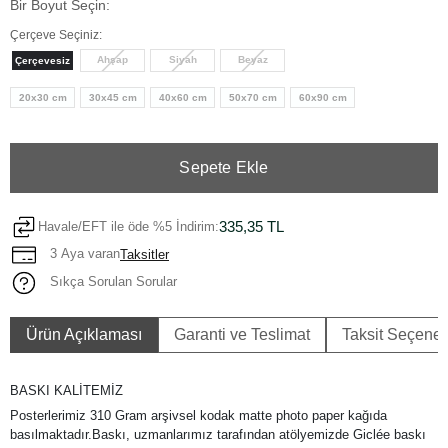
Bir Boyut Seçin:
Çerçeve Seçiniz:
Ahşap
Siyah
Beyaz
Çerçevesiz
20x30 cm
30x45 cm
40x60 cm
50x70 cm
60x90 cm
Sepete Ekle
335,35 TL
Havale/EFT ile öde %5 İndirim:
3 Aya varan
Taksitler
Sıkça Sorulan Sorular
Ürün Açıklaması
Garanti ve Teslimat
Taksit Seçenek
BASKI KALİTEMİZ
Posterlerimiz 310 Gram arşivsel kodak matte photo paper kağıda
basılmaktadır.Baskı, uzmanlarımız tarafından atölyemizde Giclée baskı