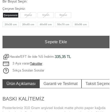
Bir Boyut Seçin:
Çerçeve Seçiniz:
Ahşap
Siyah
Beyaz
Çerçevesiz
20x30 cm
30x45 cm
40x60 cm
50x70 cm
60x90 cm
Sepete Ekle
335,35 TL
Havale/EFT ile öde %5 İndirim:
3 Aya varan
Taksitler
Sıkça Sorulan Sorular
Ürün Açıklaması
Garanti ve Teslimat
Taksit Seçenek
BASKI KALİTEMİZ
Posterlerimiz 310 Gram arşivsel kodak matte photo paper kağıda