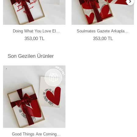
en hassas ve eşsiz renk profillerini atölyemizde kendimiz
yapmaktayız.
Doing What You Love El
Soulmates Gazete Arkaplanlı
Yazısı Motivasyon Poster
Kalp Tasarımlı Poster
353,00 TL
353,00 TL
Son Gezilen Ürünler
Good Things Are Coming