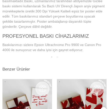
basılmaktadır.Baskı, uzmanlarımız tarafından atölyemizde Giclée
baskı sistemi kullanılarak Su Bazlı UV Dirençli Japon arşiv pigment
mürekkeplerle üretilir.300 Dpi Yüksek Kaliteli eşsiz bir poster elde
edilir. Tüm baskılarımız standart çerçeve boyutlarına uyacak
şekilde tasarlanmıştır. Poster ambalajlanıp dayanıklı tüpte
gönderilir. Çerçeve dâhil değildir.
PROFESYONEL BASKI CİHAZLARIMIZ
Baskılarımızı sizlere Epson Ultrachrome Pro 9900 ve Canon Pro
4000 ile sunuyoruz ve daha iyisi için gayret ediyoruz.
PROFESYONEL MONİTÖR VE RENK
YÖNETİM SİSTEMİ
Benzer Ürünler
Dijital fotoğraf baskı teknolojisi başladığından bu yana doğru ve
istenilen baskı sonuçların alınmasında en önemli konu, ekran renk
kalibrasyonunun tam ve doğru bir şekilde yapılmış olmasına
bağlıdır. Bu da profesyonel monitör kullanımını gerektirmektedir.
Kullanmış olduğumuz Eizo monitörlerde düzenli aralıklarla renk
kalibrasyonu yapılmakta ve ekrandaki fotoğraf renkleri baskıda en
doğru şekilde çıkmaktadır. Ayrıca kullandığımız tüm kağıtlarımız için