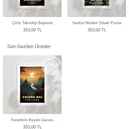
yapmaktayız.
Çin'in Teknoloji Başkenti
Seul'un Modern Silueti Poster
Shenzhen Poster
353,00 TL
353,00 TL
Son Gezilen Ürünler
Fenerlerin Büyülü Gecesi
Poster
353,00 TL