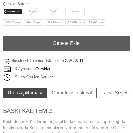
Çerçeve Seçiniz:
Ahşap
Siyah
Beyaz
Çerçevesiz
20x30 cm
30x45 cm
40x60 cm
50x70 cm
60x90 cm
Sepete Ekle
335,35 TL
Havale/EFT ile öde %5 İndirim:
3 Aya varan
Taksitler
Sıkça Sorulan Sorular
Ürün Açıklaması
Garanti ve Teslimat
Taksit Seçenek
BASKI KALİTEMİZ
Posterlerimiz 310 Gram arşivsel kodak matte photo paper kağıda
basılmaktadır.Baskı, uzmanlarımız tarafından atölyemizde Giclée