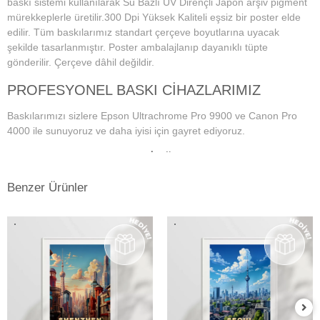
baskı sistemi kullanılarak Su Bazlı UV Dirençli Japon arşiv pigment
mürekkeplerle üretilir.300 Dpi Yüksek Kaliteli eşsiz bir poster elde
edilir. Tüm baskılarımız standart çerçeve boyutlarına uyacak
şekilde tasarlanmıştır. Poster ambalajlanıp dayanıklı tüpte
gönderilir. Çerçeve dâhil değildir.
PROFESYONEL BASKI CİHAZLARIMIZ
Baskılarımızı sizlere Epson Ultrachrome Pro 9900 ve Canon Pro
4000 ile sunuyoruz ve daha iyisi için gayret ediyoruz.
PROFESYONEL MONİTÖR VE RENK
YÖNETİM SİSTEMİ
Benzer Ürünler
Dijital fotoğraf baskı teknolojisi başladığından bu yana doğru ve
istenilen baskı sonuçların alınmasında en önemli konu, ekran renk
kalibrasyonunun tam ve doğru bir şekilde yapılmış olmasına
bağlıdır. Bu da profesyonel monitör kullanımını gerektirmektedir.
Kullanmış olduğumuz Eizo monitörlerde düzenli aralıklarla renk
kalibrasyonu yapılmakta ve ekrandaki fotoğraf renkleri baskıda en
doğru şekilde çıkmaktadır. Ayrıca kullandığımız tüm kağıtlarımız için
en hassas ve eşsiz renk profillerini atölyemizde kendimiz