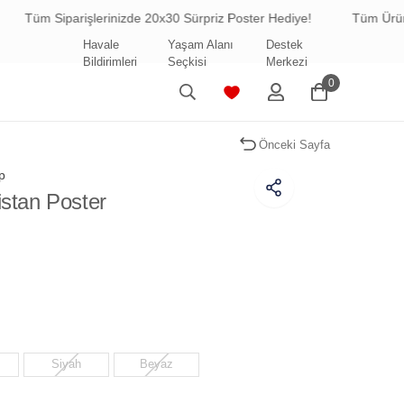
iparişlerinizde 20x30 Sürpriz Poster Hediye!
Tüm Ürünlerde Ücr
Havale
Yaşam Alanı
Destek
Bildirimleri
Seçkisi
Merkezi
0
Önceki Sayfa
p
istan Poster
Siyah
Beyaz