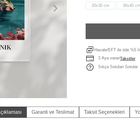
20x30 cm
30x45 c
Havale/EFT ile öde %5 İn
3 Aya varan
Taksitler
Sıkça Sorulan Sorular
çıklaması
Garanti ve Teslimat
Taksit Seçenekleri
Yo