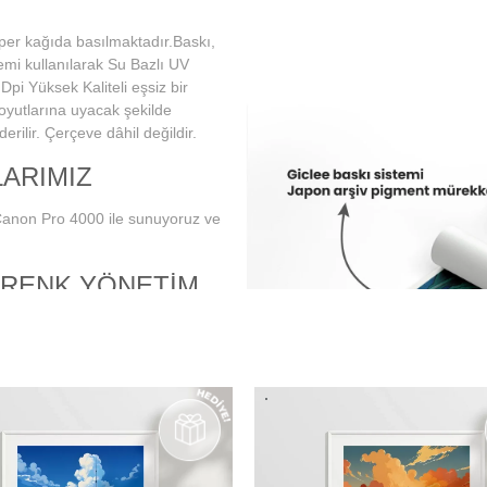
per kağıda basılmaktadır.Baskı,
emi kullanılarak Su Bazlı UV
Dpi Yüksek Kaliteli eşsiz bir
boyutlarına uyacak şekilde
rilir. Çerçeve dâhil değildir.
ARIMIZ
Canon Pro 4000 ile sunuyoruz ve
 RENK YÖNETİM
 doğru ve istenilen baskı
librasyonunun tam ve doğru bir
monitör kullanımını
e düzenli aralıklarla renk
 baskıda en doğru şekilde
 en hassas ve eşsiz renk