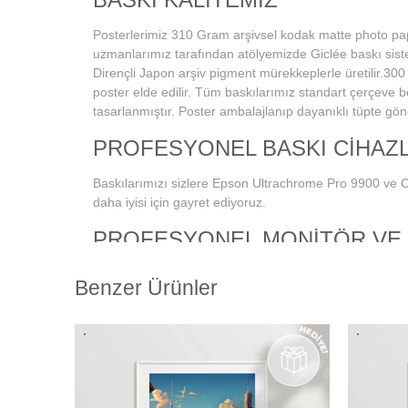
Posterlerimiz 310 Gram arşivsel kodak matte photo pa
uzmanlarımız tarafından atölyemizde Giclée baskı sist
Dirençli Japon arşiv pigment mürekkeplerle üretilir.300 
poster elde edilir. Tüm baskılarımız standart çerçeve 
tasarlanmıştır. Poster ambalajlanıp dayanıklı tüpte gönde
PROFESYONEL BASKI CİHAZL
Baskılarımızı sizlere Epson Ultrachrome Pro 9900 ve 
daha iyisi için gayret ediyoruz.
PROFESYONEL MONİTÖR VE
SİSTEMİ
Benzer Ürünler
Dijital fotoğraf baskı teknolojisi başladığından bu yana
sonuçların alınmasında en önemli konu, ekran renk ka
şekilde yapılmış olmasına bağlıdır. Bu da profesyonel 
gerektirmektedir. Kullanmış olduğumuz Eizo monitörlerd
kalibrasyonu yapılmakta ve ekrandaki fotoğraf renkleri
çıkmaktadır. Ayrıca kullandığımız tüm kağıtlarımız için