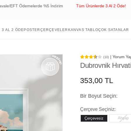
 Ödemelerde %5 İndirim
Tüm Ürünlerde 3 Al 2 Öde!
Tüm S
mede %5 İndirim
3 AL 2 ÖDE
POSTER
ÇERÇEVELER
KANVAS TABLO
ÇOK SATANLAR
| Yorum Ya
(10)
Dubrovnik Hırvat
353,00 TL
Bir Boyut Seçin:
Çerçeve Seçiniz:
Ahşap
Çerçevesiz