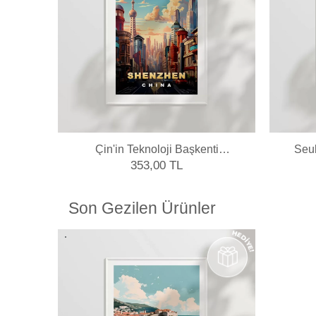
profillerini atölyemizde kendimiz yapmaktayız.
Çin'in Teknoloji Başkenti
Seul
Shenzhen Poster
353,00 TL
Son Gezilen Ürünler