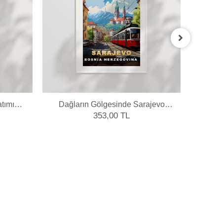
tımı
Dağların Gölgesinde Sarajevo
Sã
Şehir Manzarası Poster
353,00 TL