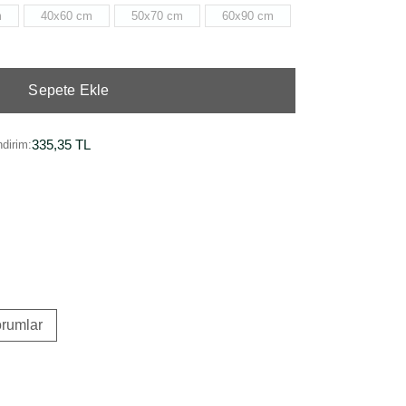
m
40x60 cm
50x70 cm
60x90 cm
Sepete Ekle
335,35 TL
dirim:
rumlar