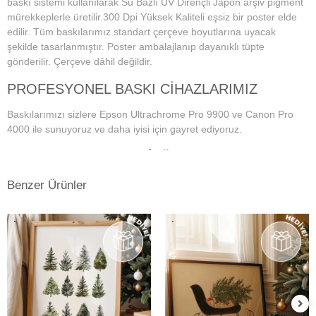
baskı sistemi kullanılarak Su Bazlı UV Dirençli Japon arşiv pigment
mürekkeplerle üretilir.300 Dpi Yüksek Kaliteli eşsiz bir poster elde
edilir. Tüm baskılarımız standart çerçeve boyutlarına uyacak
şekilde tasarlanmıştır. Poster ambalajlanıp dayanıklı tüpte
gönderilir. Çerçeve dâhil değildir.
PROFESYONEL BASKI CİHAZLARIMIZ
Baskılarımızı sizlere Epson Ultrachrome Pro 9900 ve Canon Pro
4000 ile sunuyoruz ve daha iyisi için gayret ediyoruz.
PROFESYONEL MONİTÖR VE RENK
YÖNETİM SİSTEMİ
Benzer Ürünler
Dijital fotoğraf baskı teknolojisi başladığından bu yana doğru ve
istenilen baskı sonuçların alınmasında en önemli konu, ekran renk
kalibrasyonunun tam ve doğru bir şekilde yapılmış olmasına
bağlıdır. Bu da profesyonel monitör kullanımını gerektirmektedir.
Kullanmış olduğumuz Eizo monitörlerde düzenli aralıklarla renk
kalibrasyonu yapılmakta ve ekrandaki fotoğraf renkleri baskıda en
doğru şekilde çıkmaktadır. Ayrıca kullandığımız tüm kağıtlarımız için
en hassas ve eşsiz renk profillerini atölyemizde kendimiz