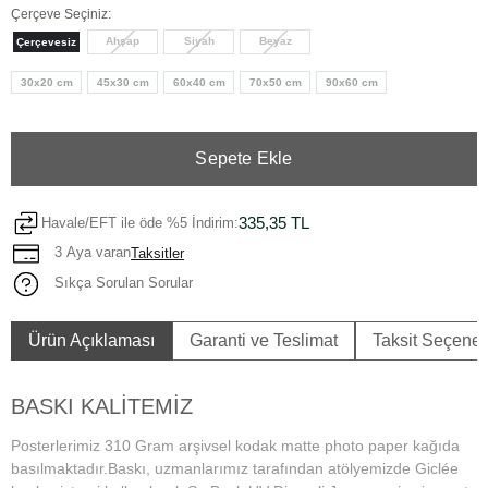
Çerçeve Seçiniz:
Ahşap
Siyah
Beyaz
Çerçevesiz
30x20 cm
45x30 cm
60x40 cm
70x50 cm
90x60 cm
Sepete Ekle
335,35 TL
Havale/EFT ile öde %5 İndirim:
3 Aya varan
Taksitler
Sıkça Sorulan Sorular
Ürün Açıklaması
Garanti ve Teslimat
Taksit Seçenek
BASKI KALİTEMİZ
Posterlerimiz 310 Gram arşivsel kodak matte photo paper kağıda
basılmaktadır.Baskı, uzmanlarımız tarafından atölyemizde Giclée