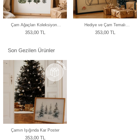
yapmaktayız.
Çam Ağaçları Koleksiyonu
Hediye ve Çam Temalı
Poster
Yılbaşı Poster
353,00 TL
353,00 TL
Son Gezilen Ürünler
Çamın Işığında Kar Poster
353,00 TL