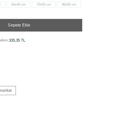
m
60x40 cm
70x50 cm
90x60 cm
Sepete Ekle
335,35 TL
dirim:
rumlar