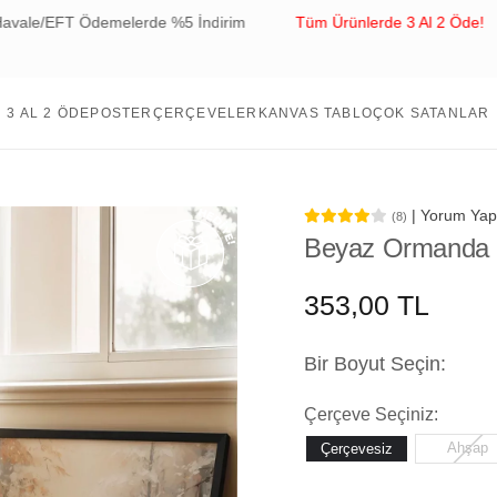
Ödemelerde %5 İndirim
Tüm Ürünlerde 3 Al 2 Öde!
Tüm Si
 %5 İndirim
3 AL 2 ÖDE
POSTER
ÇERÇEVELER
KANVAS TABLO
ÇOK SATANLAR
| Yorum Yap
(8)
Beyaz Ormanda 
353,00 TL
Bir Boyut Seçin:
Çerçeve Seçiniz:
Ahşap
Çerçevesiz