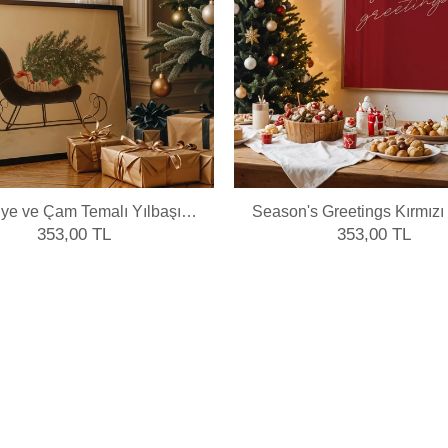
ye ve Çam Temalı Yılbaşı
Season's Greetings Kırmızı 
Poster
Poster
353,00 TL
353,00 TL