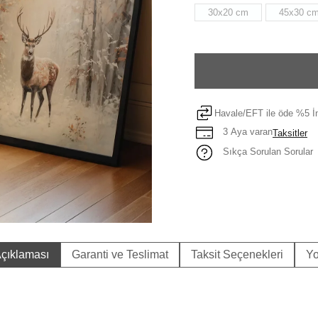
30x20 cm
45x30 c
Havale/EFT ile öde %5 İn
3 Aya varan
Taksitler
Sıkça Sorulan Sorular
çıklaması
Garanti ve Teslimat
Taksit Seçenekleri
Yo