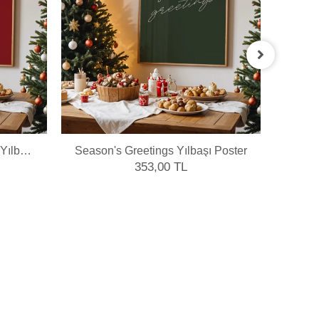
Yılbaşı
Season's Greetings Yılbaşı Poster
M
353,00 TL