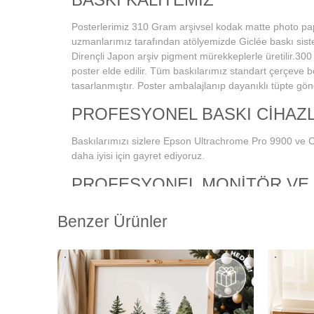
Posterlerimiz 310 Gram arşivsel kodak matte photo pa
uzmanlarımız tarafından atölyemizde Giclée baskı sist
Dirençli Japon arşiv pigment mürekkeplerle üretilir.300 
poster elde edilir. Tüm baskılarımız standart çerçeve 
tasarlanmıştır. Poster ambalajlanıp dayanıklı tüpte gönde
PROFESYONEL BASKI CİHAZL
Baskılarımızı sizlere Epson Ultrachrome Pro 9900 ve 
daha iyisi için gayret ediyoruz.
PROFESYONEL MONİTÖR VE
SİSTEMİ
Benzer Ürünler
Dijital fotoğraf baskı teknolojisi başladığından bu yana
sonuçların alınmasında en önemli konu, ekran renk ka
şekilde yapılmış olmasına bağlıdır. Bu da profesyonel 
gerektirmektedir. Kullanmış olduğumuz Eizo monitörlerd
kalibrasyonu yapılmakta ve ekrandaki fotoğraf renkleri
çıkmaktadır. Ayrıca kullandığımız tüm kağıtlarımız için