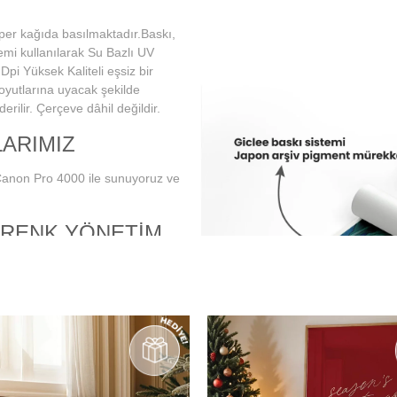
per kağıda basılmaktadır.Baskı,
emi kullanılarak Su Bazlı UV
Dpi Yüksek Kaliteli eşsiz bir
boyutlarına uyacak şekilde
rilir. Çerçeve dâhil değildir.
ARIMIZ
Canon Pro 4000 ile sunuyoruz ve
 RENK YÖNETİM
 doğru ve istenilen baskı
librasyonunun tam ve doğru bir
monitör kullanımını
e düzenli aralıklarla renk
 baskıda en doğru şekilde
 en hassas ve eşsiz renk