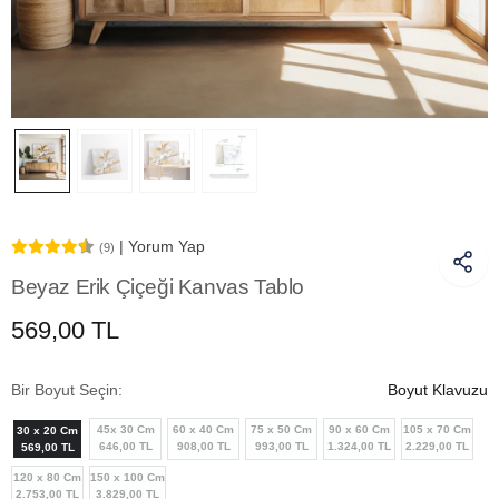
| Yorum Yap
(9)
Beyaz Erik Çiçeği Kanvas Tablo
569,00 TL
Bir Boyut Seçin:
Boyut Klavuzu
45x 30 Cm
60 x 40 Cm
75 x 50 Cm
90 x 60 Cm
105 x 70 Cm
30 x 20 Cm
646,00 TL
908,00 TL
993,00 TL
1.324,00 TL
2.229,00 TL
569,00 TL
120 x 80 Cm
150 x 100 Cm
2.753,00 TL
3.829,00 TL