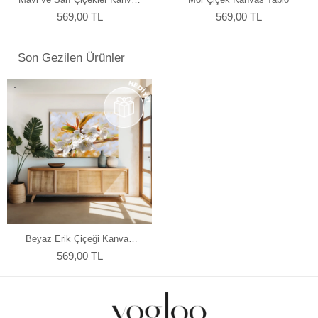
olmadan asılabilir kılar, böylece sanat eserleriniz odanızın
Tablo
569,00 TL
569,00 TL
atmosferine mükemmel bir şekilde uyum sağlar. Her bir tablomuz,
sanatseverlere özel bir estetik deneyim sunmak için özenle
tasarlanmıştır.
Son Gezilen Ürünler
Beyaz Erik Çiçeği Kanvas
Tablo
569,00 TL