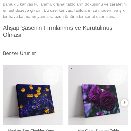
pamuklu kanvas kullanımı, orijinal tabloların dokusunu ve zarafetini
en üst düzeye çıkarır. Bu özel kanvas, tablolarınıza modern ve şık
bir hava katmanın yanı sıra uzun ömürlü bir sanat eseri sunar.
Ahşap Şasenin Fırınlanmış ve Kurutulmuş
Olması
Tablolarımızın zamanla deformasyon, bükülme veya yamulma gibi
sorunlarla karşılaşmamasını sağlar. Her bir tablomuz, sağlam
Benzer Ürünler
ahşap şase sayesinde uzun yıllar boyunca ilk günkü formunu korur.
Yüksek Çözünürlüklü Baskılarımız
Modern teknolojiye sahip özel makineler kullanılarak üretilir. Bu
sayede tablolarımız ömür boyu solmama garantisi sunar. Ayrıca,
baskı sonrası uyguladığımız özel yüzey koruyucu ile tablolar,
canlılıklarını her zaman korur ve duvarlarınızı güzelleştirir.
Kenar Baskısıyla Tablolarımızın Kenar Kısımları
Resmin dokusu ve renklerinin zarif bir şekilde devam ettiği özel bir
tasarıma sahiptir. Bu detay, tablolarımızı ek çerçeve ihtiyacı
Mavi ve Sarı Çiçekler Kanvas
Mor Çiçek Kanvas Tablo