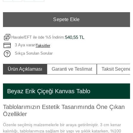
Sepete Ekle
540,55 TL
Havale/EFT ile öde %5 İndirim:
3 Aya varan
Taksitler
Sıkça Sorulan Sorular
Ürün Açıklaması
Garanti ve Teslimat
Taksit Seçenek
Beyaz Erik Çiçeği Kanvas Tablo
Tablolarımızın Estetik Tasarımında Öne Çıkan
Özellikler
Özenle seçilmiş malzemelerle bir araya getirilmiştir. 3 cm kenar
kalınlığı, tablolarımıza sağlam bir yapı ve şıklık katarken, %100