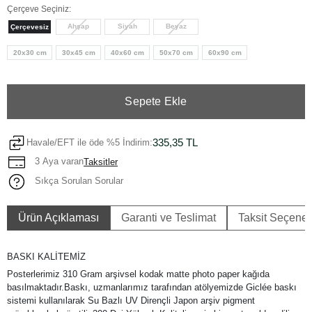
Çerçeve Seçiniz:
Ahşap
Siyah
Beyaz
Çerçevesiz
20x30 cm
30x45 cm
40x60 cm
50x70 cm
60x90 cm
Sepete Ekle
335,35 TL
Havale/EFT ile öde %5 İndirim:
3 Aya varan
Taksitler
Sıkça Sorulan Sorular
Ürün Açıklaması
Garanti ve Teslimat
Taksit Seçenek
BASKI KALİTEMİZ
Posterlerimiz 310 Gram arşivsel kodak matte photo paper kağıda
basılmaktadır.Baskı, uzmanlarımız tarafından atölyemizde Giclée baskı
sistemi kullanılarak Su Bazlı UV Dirençli Japon arşiv pigment