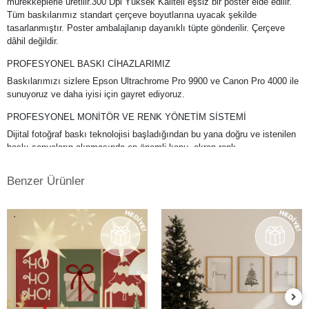
mürekkeplerle üretilir.300 Dpi Yüksek Kaliteli eşsiz bir poster elde edilir.
Tüm baskılarımız standart çerçeve boyutlarına uyacak şekilde
tasarlanmıştır. Poster ambalajlanıp dayanıklı tüpte gönderilir. Çerçeve
dâhil değildir.
PROFESYONEL BASKI CİHAZLARIMIZ
Baskılarımızı sizlere Epson Ultrachrome Pro 9900 ve Canon Pro 4000 ile
sunuyoruz ve daha iyisi için gayret ediyoruz.
PROFESYONEL MONİTÖR VE RENK YÖNETİM SİSTEMİ
Dijital fotoğraf baskı teknolojisi başladığından bu yana doğru ve istenilen
baskı sonuçların alınmasında en önemli konu, ekran renk
kalibrasyonunun tam ve doğru bir şekilde yapılmış olmasına bağlıdır. Bu
da profesyonel monitör kullanımını gerektirmektedir. Kullanmış
Benzer Ürünler
olduğumuz Eizo monitörlerde düzenli aralıklarla renk kalibrasyonu
yapılmakta ve ekrandaki fotoğraf renkleri baskıda en doğru şekilde
çıkmaktadır. Ayrıca kullandığımız tüm kağıtlarımız için en hassas ve
eşsiz renk profillerini atölyemizde kendimiz yapmaktayız.